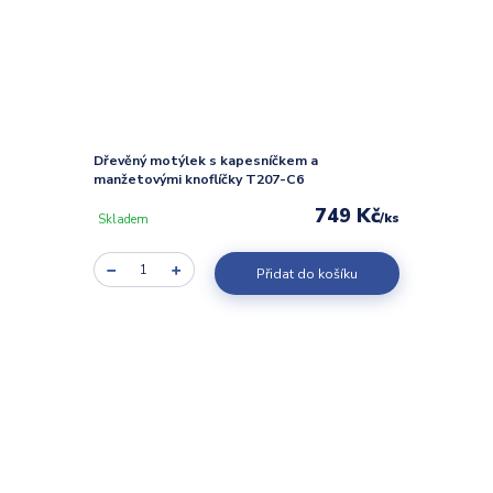
Dřevěný motýlek s kapesníčkem a
manžetovými knoflíčky T207-C6
749 Kč
/
ks
Skladem
Přidat do košíku