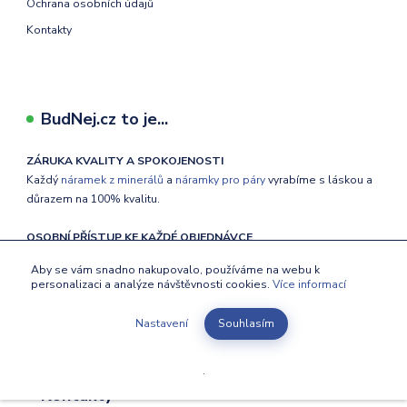
Ochrana osobních údajů
Kontakty
BudNej.cz to je...
ZÁRUKA KVALITY A SPOKOJENOSTI
Každý
náramek z minerálů
a
náramky pro páry
vyrabíme s láskou a
důrazem na 100% kvalitu.
OSOBNÍ PŘÍSTUP KE KAŽDÉ OBJEDNÁVCE
Každá objednávka je pro nás na 1. místě.
Aby se vám snadno nakupovalo, používáme na webu k
personalizaci a analýze návštěvnosti cookies.
Více informací
RYCHLÉ DODÁNÍ
Odeslání objednávky do 24 hodin.
Nastavení
Souhlasím
.
Kontakty