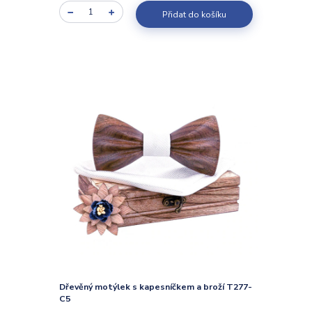
Přidat do košíku
Dřevěný motýlek s kapesníčkem a broží T277-
C5