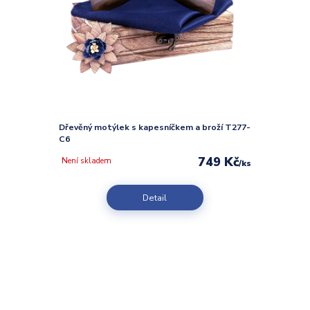
Dřevěný motýlek s kapesníčkem a broží T277-
C6
749 Kč
Není skladem
/
ks
Detail