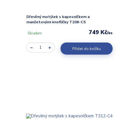
Dřevěný motýlek s kapesníčkem a
manžetovými knoflíčky T206-C5
749 Kč
/
ks
Skladem
Přidat do košíku