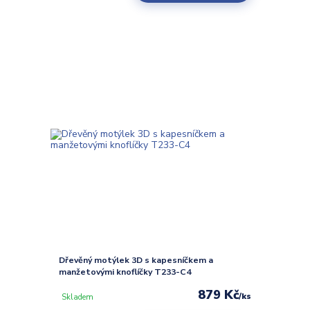
Dřevěný motýlek 3D s kapesníčkem a
manžetovými knoflíčky T233-C4
879 Kč
/
ks
Skladem