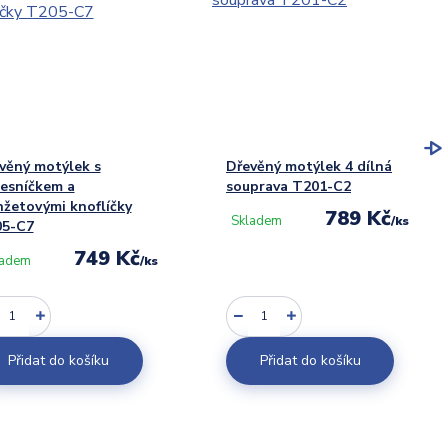
věný motýlek s
Dřevěný motýlek 4 dílná
esníčkem a
souprava T201-C2
žetovými knoflíčky
789 Kč
Skladem
/
ks
5-C7
749 Kč
ladem
/
ks
Přidat do košíku
Přidat do košíku