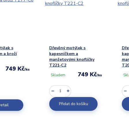
týlek s
Dřevěný motýlek s
Dře
 a broží
kapesníčkem a
kap
manžetovými knoflíčky
man
T221-C2
T20
749 Kč
/
ks
749 Kč
Skladem
Sk
/
ks
Přidat do košíku
etail