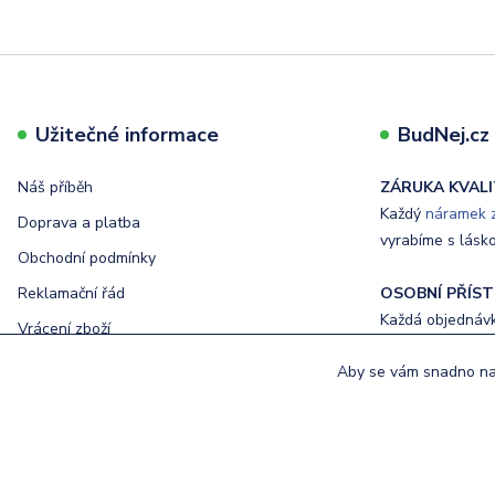
Užitečné informace
BudNej.cz t
Náš příběh
ZÁRUKA KVALI
Každý
náramek z
Doprava a platba
vyrabíme s lásk
Obchodní podmínky
Reklamační řád
OSOBNÍ PŘÍST
Každá objednávka
Vrácení zboží
Ochrana osobních údajů
Aby se vám snadno nak
RYCHLÉ DODÁ
Kontakty
Odeslání objedn