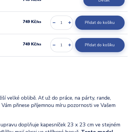
Detail
749 Kč
/
ks
Přidat do košíku
749 Kč
/
ks
Přidat do košíku
 velké oblibě. Ať už do práce, na párty, rande,
k Vám přinese příjemnou míru pozornosti ve Vašem
upravu doplňuje kapesníček 23 x 23 cm ve stejném
líčky mají okraj ve stříbrné barvě.
Tento model