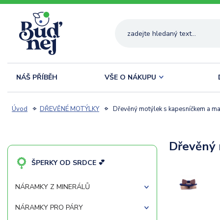
NÁŠ PŘÍBĚH
VŠE O NÁKUPU
Úvod
DŘEVĚNÉ MOTÝLKY
Dřevěný motýlek s kapesníčkem a ma
Dřevěný 
ŠPERKY OD SRDCE 💕
NÁRAMKY Z MINERÁLŮ
NÁRAMKY PRO PÁRY