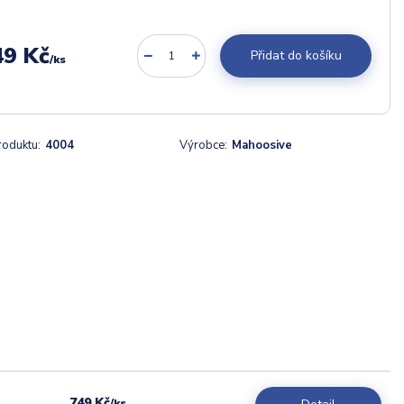
49 Kč
Přidat do košíku
/
ks
roduktu:
4004
Výrobce:
Mahoosive
749 Kč
/
ks