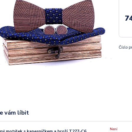
7
Číslo p
e vám líbit
Není
ný motýlek s kapesníčkem a broží T277-C6