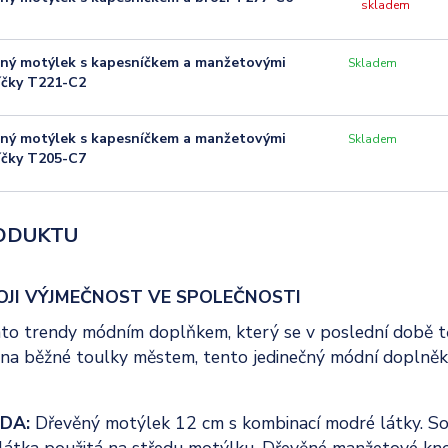
skladem
ný motýlek s kapesníčkem a manžetovými
Skladem
íčky T221-C2
ný motýlek s kapesníčkem a manžetovými
Skladem
íčky T205-C7
ODUKTU
OJI VÝJMEČNOST VE SPOLEČNOSTI
to trendy módním doplňkem, který se v poslední době těší
n na běžné toulky městem, tento jedinečný módní doplně
DA:
Dřevěný motýlek 12 cm s kombinací modré látky. So
látka použitá na středu motýlku. Dřevěné manžetové knof