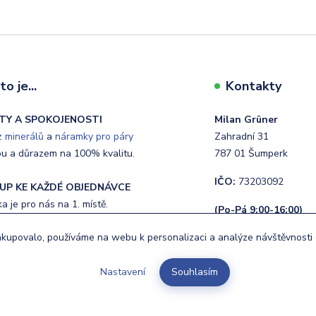
o je...
Kontakty
TY A SPOKOJENOSTI
Milan Grüner
 minerálů
a
náramky pro páry
Zahradní 31
ou a důrazem na 100% kvalitu.
787 01 Šumperk
IČO:
73203092
UP KE KAŽDÉ OBJEDNÁVCE
 je pro nás na 1. místě.
(Po-Pá 9:00-16:00)
upovalo, používáme na webu k personalizaci a analýze návštěvnosti 
NÍ
+420 720 400 662
ávky do 24 hodin.
info@budnej.cz
Nastavení
Souhlasím
.