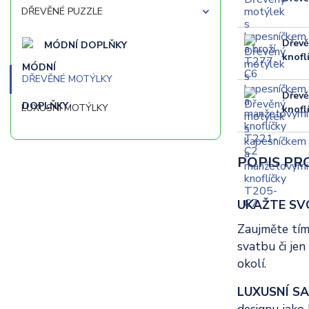
DŘEVĚNÉ PUZZLE
Dřevě
MÓDNÍ DOPLŇKY
knofl
DŘEVĚNÉ MOTÝLKY
Dřevě
LUXUSNÍ MOTÝLKY
knofl
POPIS PR
UKAŽTE SV
Zaujměte tím
svatbu či je
okolí.
LUXUSNÍ SA
designu jako 