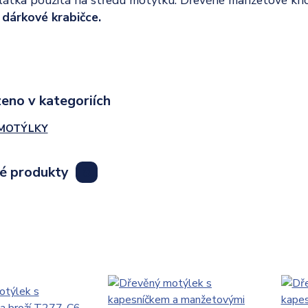
dárkové krabičce.
eno v kategoriích
MOTÝLKY
lé produkty
8