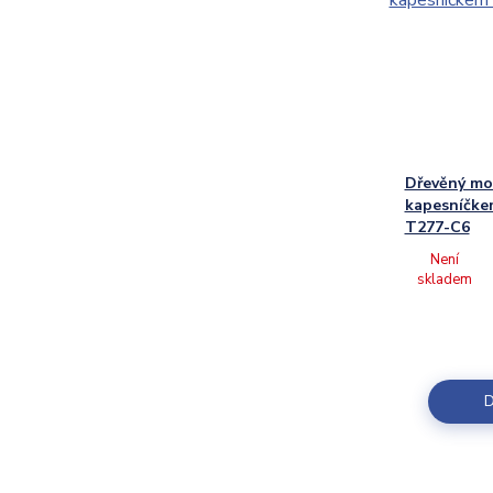
Dřevěný mo
kapesníčkem
T277-C6
Není
skladem
D