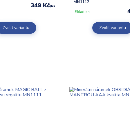
MN1112
349 Kč
/
ks
Skladem
Zvolit variantu
Zvolit variantu