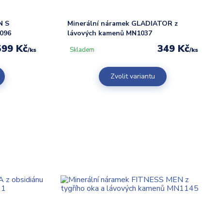
N S
Minerální náramek GLADIATOR z
096
lávových kamenů MN1037
599 Kč
349 Kč
Skladem
/
ks
/
ks
Zvolit variantu