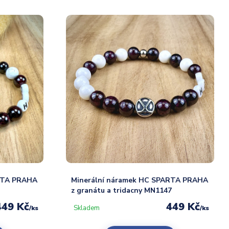
RTA PRAHA
Minerální náramek HC SPARTA PRAHA
z granátu a tridacny MN1147
449 Kč
449 Kč
Skladem
/
ks
/
ks