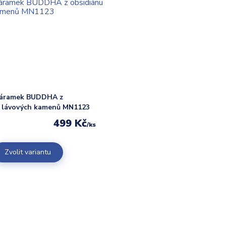
náramek BUDDHA z
a lávových kamenů MN1123
499 Kč
/
ks
Zvolit variantu