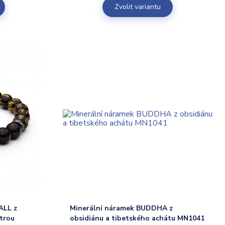
Zvolit variantu
ALL z
Minerální náramek BUDDHA z
ntrou
obsidiánu a tibetského achátu MN1041