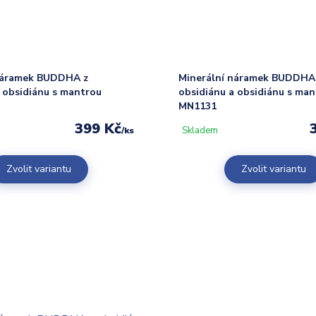
náramek BUDDHA z
Minerální náramek BUDDHA
 obsidiánu s mantrou
obsidiánu a obsidiánu s ma
MN1131
399 Kč
Skladem
/
ks
Zvolit variantu
Zvolit variantu