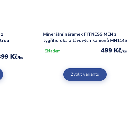
 z
Minerální náramek FITNESS MEN z
ntrou
tygřího oka a lávových kamenů MN1145
499 Kč
Skladem
/
ks
399 Kč
/
ks
Zvolit variantu