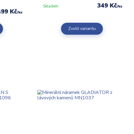
349 Kč
Skladem
/
ks
499 Kč
/
ks
Zvolit variantu