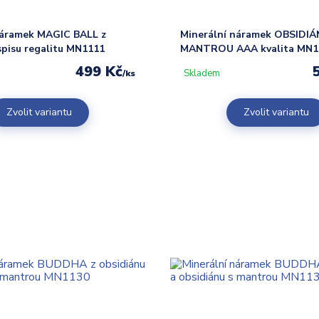
náramek MAGIC BALL z
Minerální náramek OBSIDIÁ
aspisu regalitu MN1111
MANTROU AAA kvalita MN1
499 Kč
Skladem
/
ks
Zvolit variantu
Zvolit variantu