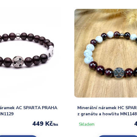
 náramek AC SPARTA PRAHA
Minerální náramek HC SPA
MN1129
z granátu a howlitu MN1148
449 Kč
Skladem
/
ks