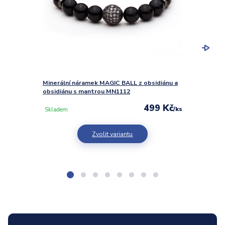
Minerální náramek MAGIC BALL z obsidiánu a
Minerá
obsidiánu s mantrou MN1112
tibets
499 Kč
/
ks
Skladem
Sklad
Zvolit variantu