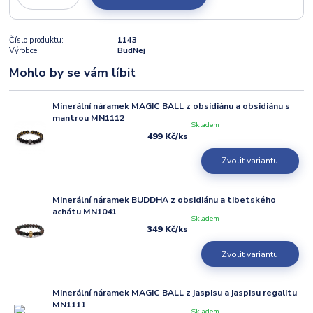
Číslo produktu:
1143
Výrobce:
BudNej
Mohlo by se vám líbit
Minerální náramek MAGIC BALL z obsidiánu a obsidiánu s
mantrou MN1112
Skladem
499 Kč
/
ks
Zvolit variantu
Minerální náramek BUDDHA z obsidiánu a tibetského
achátu MN1041
Skladem
349 Kč
/
ks
Zvolit variantu
Minerální náramek MAGIC BALL z jaspisu a jaspisu regalitu
MN1111
Skladem