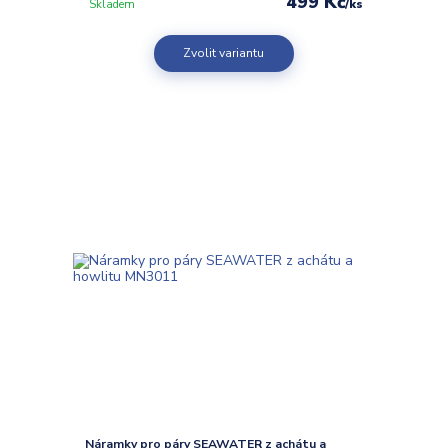
499 Kč
/
ks
Skladem
Zvolit variantu
Náramky pro páry SEAWATER z achátu a