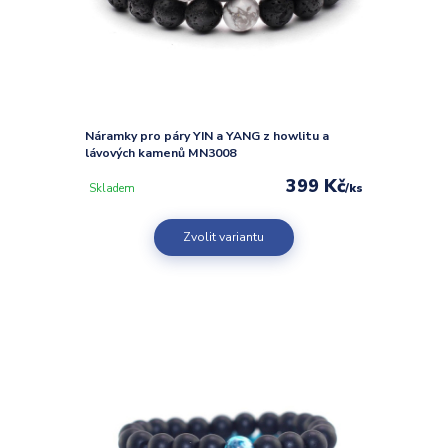
Náramky pro páry YIN a YANG z howlitu a
lávových kamenů MN3008
399 Kč
/
ks
Skladem
Zvolit variantu