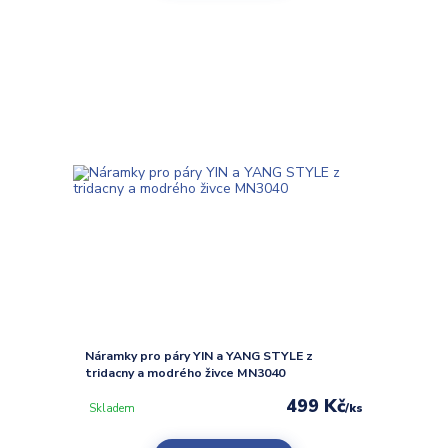
Náramky pro páry YIN a YANG STYLE z
tridacny a modrého živce MN3040
499 Kč
/
ks
Skladem