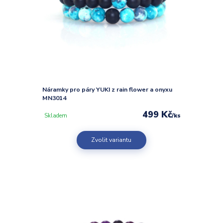
Náramky pro páry YUKI z rain flower a onyxu
MN3014
499 Kč
/
ks
Skladem
Zvolit variantu