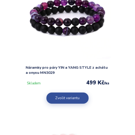
Náramky pro páry YIN a YANG STYLE z achátu
a onyxu MN3029
499 Kč
/
ks
Skladem
Zvolit variantu