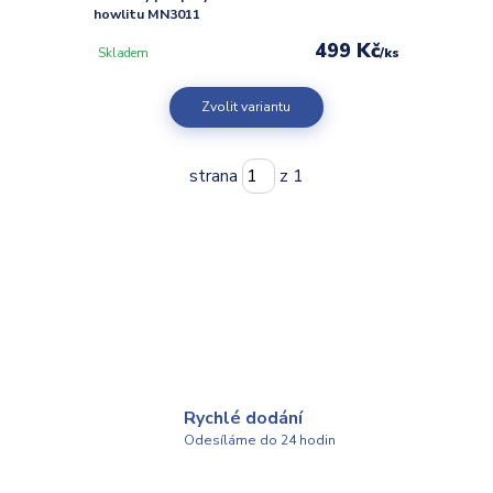
howlitu MN3011
499 Kč
/
ks
Skladem
Zvolit variantu
strana
z 1
Rychlé dodání
Odesíláme do 24 hodin