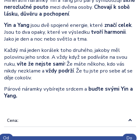
Minerální náramky Yin a Yang pro páry symbolizují
silné
nerozlučné pouto
mezi dvěma osoby.
Chovají k sobě
lásku, důvěru a pochopení
.
Yin a Yang
jsou dvě spojené energie, které
značí celek
.
Jsou to dva opaky, které ve výsledku
tvoří harmonii
.
Jako je den a noc nebo světlo a tma.
Každý má jeden korálek toho druhého, jakoby měl
polovinu jeho srdce. A vždy když se podíváte na svou
ruku,
víte že nejste sami
! Že máte někoho, kdo vás
nikdy nezklame a
vždy podrží
. Že tu jste pro sebe ať se
děje cokoliv.
Párové náramky vybírejte srdcem a
buďte svými Yin a
Yang.
Cena:
Od
Do