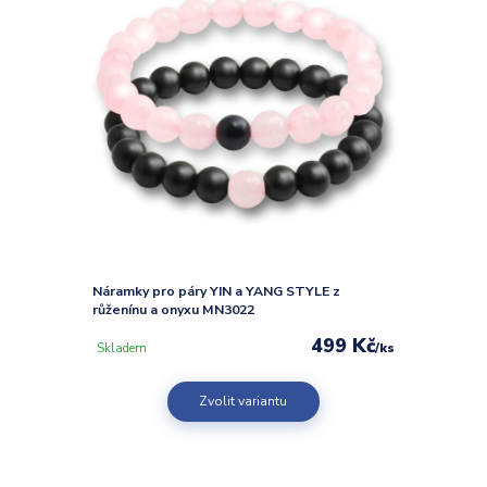
Náramky pro páry YIN a YANG STYLE z
růženínu a onyxu MN3022
499 Kč
/
ks
Skladem
Zvolit variantu