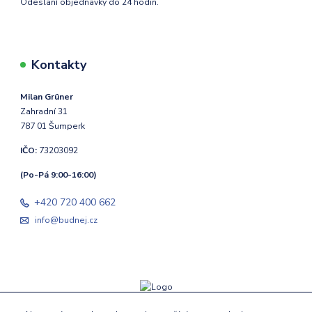
Odeslání objednávky do 24 hodin.
Kontakty
Milan Grüner
Zahradní 31
787 01 Šumperk
IČO:
73203092
(Po-Pá 9:00-16:00)
+420 720 400 662
info@budnej.cz