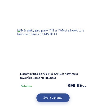
Náramky pro páry YIN a YANG z howlitu a
lávových kamenů MN3033
399 Kč
/
ks
Skladem
Zvolit variantu