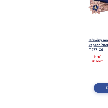
Dřevěný mo
kapesníčkem
T277-C6
Není
skladem
D