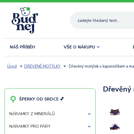
NÁŠ PŘÍBĚH
VŠE O NÁKUPU
Úvod
DŘEVĚNÉ MOTÝLKY
Dřevěný motýlek s kapesníčkem a ma
Dřevěný 
ŠPERKY OD SRDCE 💕
NÁRAMKY Z MINERÁLŮ
NÁRAMKY PRO PÁRY