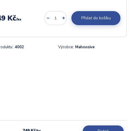
49 Kč
Přidat do košíku
/
ks
roduktu:
4002
Výrobce:
Mahoosive
749 Kč
/
ks