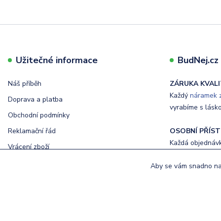
Užitečné informace
BudNej.cz t
Náš příběh
ZÁRUKA KVALI
Každý
náramek z
Doprava a platba
vyrabíme s lásk
Obchodní podmínky
Reklamační řád
OSOBNÍ PŘÍST
Každá objednávka
Vrácení zboží
Ochrana osobních údajů
Aby se vám snadno nak
RYCHLÉ DODÁ
Kontakty
Odeslání objedn