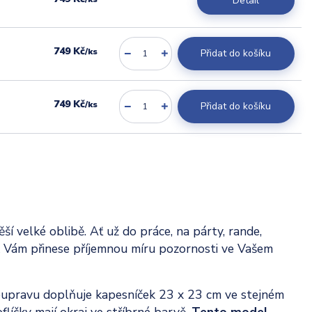
Detail
749 Kč
/
ks
Přidat do košíku
749 Kč
/
ks
Přidat do košíku
 velké oblibě. Ať už do práce, na párty, rande,
k Vám přinese příjemnou míru pozornosti ve Vašem
upravu doplňuje kapesníček 23 x 23 cm ve stejném
líčky mají okraj ve stříbrné barvě.
Tento model