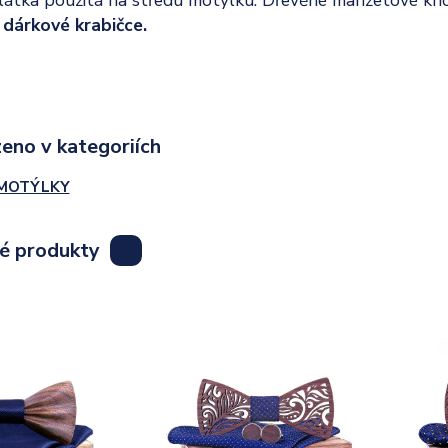
dárkové krabičce.
eno v kategoriích
MOTÝLKY
lé produkty
8