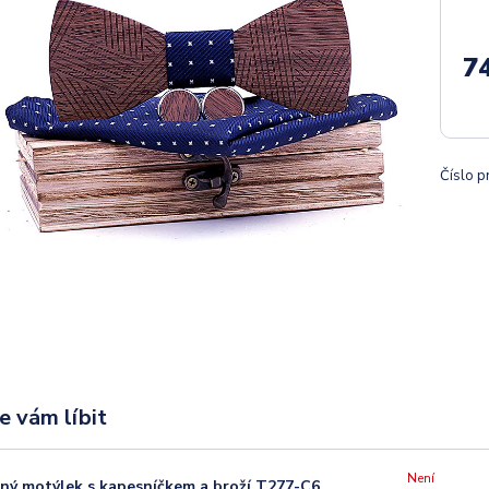
7
Číslo p
e vám líbit
Není
ný motýlek s kapesníčkem a broží T277-C6