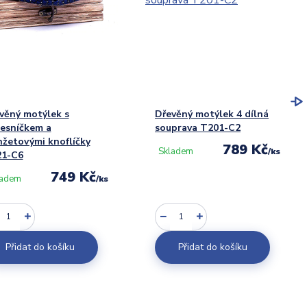
věný motýlek s
Dřevěný motýlek 4 dílná
esníčkem a
souprava T201-C2
žetovými knoflíčky
789 Kč
Skladem
/
ks
1-C6
749 Kč
ladem
/
ks
Přidat do košíku
Přidat do košíku