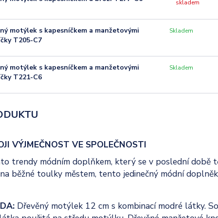
skladem
ný motýlek s kapesníčkem a manžetovými
Skladem
íčky T205-C7
ný motýlek s kapesníčkem a manžetovými
Skladem
íčky T221-C6
ODUKTU
OJI VÝJMEČNOST VE SPOLEČNOSTI
to trendy módním doplňkem, který se v poslední době těší
n na běžné toulky městem, tento jedinečný módní doplně
DA:
Dřevěný motýlek 12 cm s kombinací modré látky. So
látka použitá na středu motýlku. Dřevěné manžetové knof