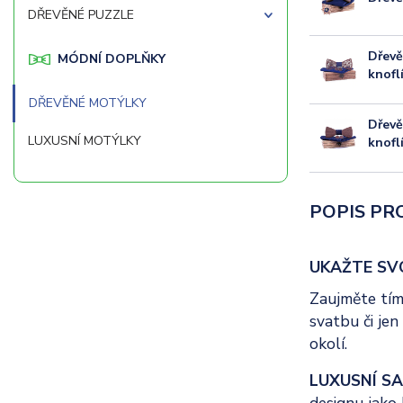
DŘEVĚNÉ PUZZLE
Dřevě
MÓDNÍ DOPLŇKY
knofl
DŘEVĚNÉ MOTÝLKY
Dřevě
LUXUSNÍ MOTÝLKY
knofl
POPIS PR
UKAŽTE SV
Zaujměte tím
svatbu či je
okolí.
LUXUSNÍ SA
designu jako 