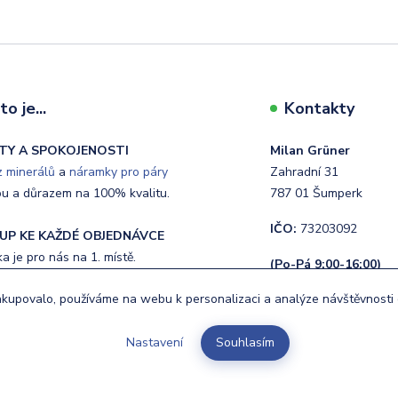
o je...
Kontakty
TY A SPOKOJENOSTI
Milan Grüner
 minerálů
a
náramky pro páry
Zahradní 31
ou a důrazem na 100% kvalitu.
787 01 Šumperk
IČO:
73203092
UP KE KAŽDÉ OBJEDNÁVCE
 je pro nás na 1. místě.
(Po-Pá 9:00-16:00)
upovalo, používáme na webu k personalizaci a analýze návštěvnosti 
NÍ
+420 720 400 662
ávky do 24 hodin.
info@budnej.cz
Nastavení
Souhlasím
.