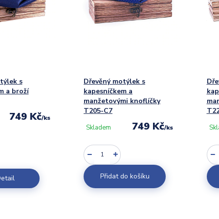
týlek s
Dřevěný motýlek s
Dře
 a broží
kapesníčkem a
kap
manžetovými knoflíčky
man
T205-C7
T22
749 Kč
/
ks
749 Kč
Skladem
Sk
/
ks
Přidat do košíku
etail