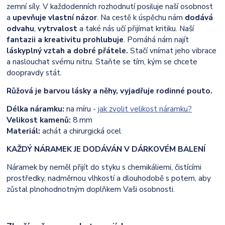
zemní síly. V každodenních rozhodnutí posiluje naší osobnost
a
upevňuje vlastní názor
. Na cestě k úspěchu nám
dodává
odvahu
,
vytrvalost
a také nás učí přijímat kritiku. Naší
fantazii a kreativitu prohlubuje
. Pomáhá nám najít
láskyplný vztah a dobré přátele.
Stačí vnímat jeho vibrace
a naslouchat svému nitru. Staňte se tím, kým se chcete
doopravdy stát.
Růžová je barvou lásky a něhy, vyjadřuje rodinné pouto.
Délka náramku:
na míru -
jak zvolit velikost náramku?
Velikost kamenů:
8 mm
Materiál:
achát a chirurgická ocel
KAŽDÝ NÁRAMEK JE DODÁVÁN V DÁRKOVÉM BALENÍ
Náramek by neměl přijít do styku s chemikáliemi, čistícími
prostředky, nadměrnou vlhkostí a dlouhodobě s potem, aby
zůstal plnohodnotným doplňkem Vaši osobnosti.