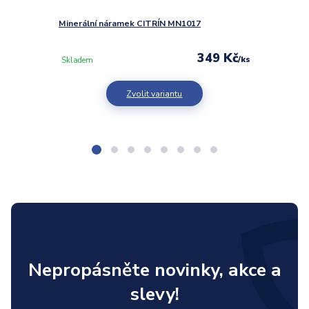
Minerální náramek CITRÍN MN1017
Minerá
349 Kč
/
ks
Skladem
Sklad
Zvolit variantu
Nepropásněte novinky, akce a
slevy!