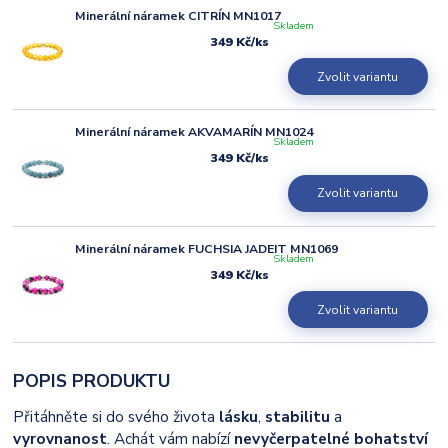
Minerální náramek CITRÍN MN1017
Skladem
349 Kč
/
ks
Zvolit variantu
Minerální náramek AKVAMARÍN MN1024
Skladem
349 Kč
/
ks
Zvolit variantu
Minerální náramek FUCHSIA JADEIT MN1069
Skladem
349 Kč
/
ks
Zvolit variantu
POPIS PRODUKTU
Přitáhněte si do svého života
lásku
,
stabilitu
a
vyrovnanost
. Achát vám nabízí
nevyčerpatelné bohatství