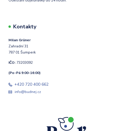
Odeslání objednávky do 24 hodin.
Kontakty
Milan Grüner
Zahradní 31
787 01 Šumperk
IČO:
73203092
(Po-Pá 9:00-16:00)
+420 720 400 662
info@budnej.cz