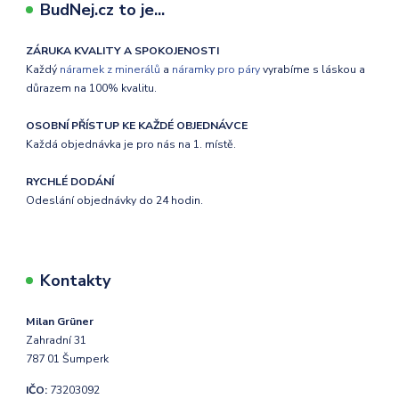
BudNej.cz to je...
ZÁRUKA KVALITY A SPOKOJENOSTI
Každý
náramek z minerálů
a
náramky pro páry
vyrabíme s láskou a
důrazem na 100% kvalitu.
OSOBNÍ PŘÍSTUP KE KAŽDÉ OBJEDNÁVCE
Každá objednávka je pro nás na 1. místě.
RYCHLÉ DODÁNÍ
Odeslání objednávky do 24 hodin.
Kontakty
Milan Grüner
Zahradní 31
787 01 Šumperk
IČO:
73203092