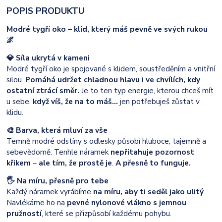
POPIS PRODUKTU
Modré tygří oko – klid, který máš pevně ve svých rukou
🌌
💎 Síla ukrytá v kameni
Modré tygří oko je spojované s klidem, soustředěním a vnitřní
silou.
Pomáhá udržet chladnou hlavu i ve chvílích, kdy
ostatní ztrácí směr.
Je to ten typ energie, kterou chceš mít
u sebe,
když víš, že na to máš…
jen potřebuješ zůstat v
klidu.
🎨 Barva, která mluví za vše
Temně modré odstíny s odlesky působí hluboce, tajemně a
sebevědomě. Tenhle náramek
nepřitahuje pozornost
křikem
–
ale tím, že prostě je
.
A přesně to funguje.
🖐️ Na míru, přesně pro tebe
Každý náramek vyrábíme
na míru, aby ti seděl jako ulitý
.
Navlékáme ho na
pevné nylonové vlákno s jemnou
pružností
, které se přizpůsobí každému pohybu.