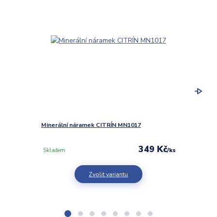
Minerální náramek CITRÍN MN1017
Minerá
349 Kč
/
ks
Skladem
Sklad
Zvolit variantu