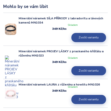
Mohlo by se vám líbit
Minerální náramek SÍLA PŘÍRODY z labradoritu a lávových
kamenů MN1034
Skladem
349 Kč
/
ks
Zvolit variantu
Minerální náramek PROJEV LÁSKY z praskaného křišťálu a
růženínu MN1023
Skladem
349 Kč
/
ks
Zvolit variantu
Minerální náramek LAURA z růženínu a howlitu MN1026
Skladem
349 Kč
/
ks
Zvolit variantu