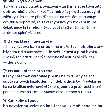
💎 Síla ukrytá v kameni
Tyrkys je už po staletí
považovaný za kámen cestovatelů,
dobrodruhů a všech, kteří se nebojí vykročit za novými
zážitky
. Říká se, že přináší ochranu na cestách, podporuje
odvahu a připomíná, že
za
každým novým krokem může
čekat něco krásného
. Někdy totiž stačí změnit směr… a
změní se úplně všechno.
🎨 Barva, která mluví za vše
Jeho
tyrkysová barva připomíná moře, letní oblohu
a dny,
kdy nemusíš nikam spěchat.
Je svěží, hravá a plná života.
Přesně ten odstín, který ti zvedne náladu ještě dřív, než
vyjdeš z domu.
🖐️ Na míru, přesně pro tebe
Každý náramek vyrábíme přesně na míru, aby se stal
součástí tvých každodenních dobrodružství.
Navlékáme
ho na
kvalitní nylonové vlákno s jemnou pružností
, které
pohodlně sedí na ruce a zvládne držet tempo s tebou.
👗 Kamkoliv s tebou
Na dovolenou, výlet do hor, festival, k moři nebo jen na