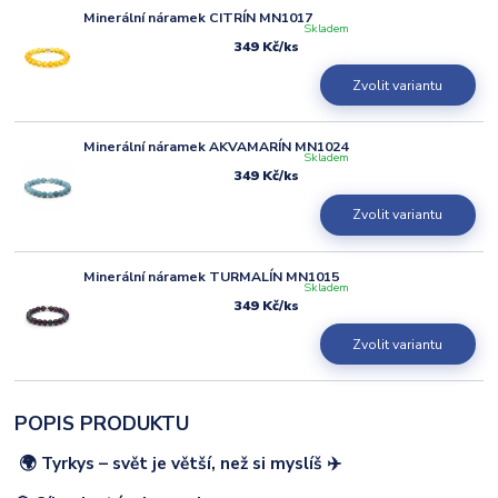
Minerální náramek CITRÍN MN1017
Skladem
349 Kč
/
ks
Zvolit variantu
Minerální náramek AKVAMARÍN MN1024
Skladem
349 Kč
/
ks
Zvolit variantu
Minerální náramek TURMALÍN MN1015
Skladem
349 Kč
/
ks
Zvolit variantu
POPIS PRODUKTU
🌍 Tyrkys – svět je větší, než si myslíš ✈️