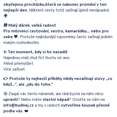
obyčejnou procházku,
která se nakonec promění v ten
nejlepší den.
Některé cesty totiž začínají úplně nenápadně.
🌍
🎁 Malý dárek, velká radost
Pro milovnici cestování, sestru, kamarádku… nebo pro
sebe 💙.
Protože nejkrásnější vzpomínky často začínají jedním
malým rozhodnutím.
✨ Ten moment, kdy si ho nasadíš
Najednou máš chuť říct životu víc ano.
Méně přemýšlet.
Více zažívat.
👉 Protože ty nejhezčí příběhy nikdy nezačínají slovy „co
když…“, ale „jdu do toho.“
🤩 Zaujal vás tento náramek, ale rádi byste na něm něco
upravili
? Nebo máte
vlastní nápad
? Ozvěte se nám na
info@budnej.cz
a my s radostí
vytvoříme kousek přesně
podle vás
. ❤️