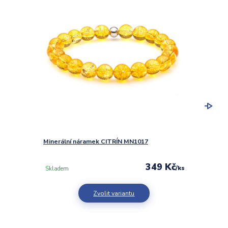
Minerální náramek CITRÍN MN1017
Minerá
349 Kč
/
ks
Skladem
Sklad
Zvolit variantu