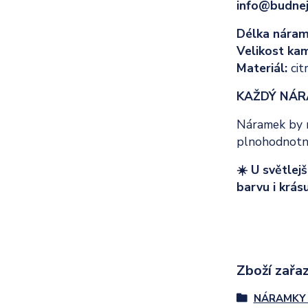
info@budnej
Délka nára
Velikost ka
Materiál:
citr
KAŽDÝ NÁR
Náramek by ne
plnohodnotn
☀️ U světle
barvu i krásu
Zboží zařaz
NÁRAMKY 