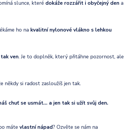
omíná slunce, které
dokáže rozzářit i obyčejný den
a
lékáme ho na
kvalitní nylonové vlákno s lehkou
 tak ven
. Je to doplněk, který přitáhne pozornost, ale
e někdy si radost zasloužíš jen tak.
áš chuť se usmát… a jen tak si užít svůj den.
bo máte
vlastní nápad
? Ozvěte se nám na