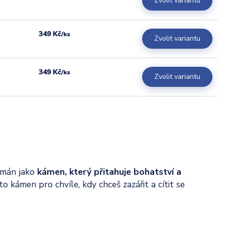
Zvolit variantu
349 Kč
/
ks
Zvolit variantu
349 Kč
/
ks
Zvolit variantu
nímán jako
kámen, který přitahuje bohatství a
 to kámen pro chvíle, kdy chceš zazářit a cítit se