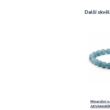
Další skvě
Minerální 
AKVAMARÍN