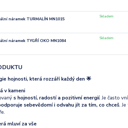
Skladem
rální náramek TURMALÍN MN1015
Skladem
rální náramek TYGŘÍ OKO MN1084
ODUKTU
gie hojnosti, která rozzáří každý den 🌟
tá v kameni
jovaný
s hojností, radostí a pozitivní energií
. Je často v
odporuje sebevědomí i odvahu jít za tím, co chceš
. Je
e.
erá mluví za vše