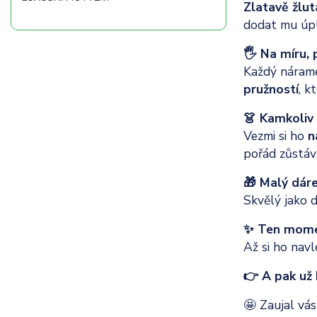
Zlatavě žlut
dodat mu úpln
🖐️ Na míru,
Každý nárame
pružností
, k
👗 Kamkoliv
Vezmi si ho
n
pořád zůstává
🎁 Malý dáre
Skvělý jako 
✨ Ten momen
Až si ho navl
👉 A pak už 
🤩 Zaujal vá