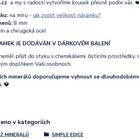
.cz
a my s radostí vytvoříme kousek přesně podle vás. ❤
mku:
na míru -
jak zvolit velikost náramku?
menů:
8 mm
ín a chirugická ocel
AMEK JE DODÁVÁN V DÁRKOVÉM BALENÍ
měl přijít do styku s chemikáliemi, čistícími prostředk
ým doplňkem Vaši osobnosti.
jších minerálů doporučujeme vyhnout se dlouhodobému
. 💎
eno v kategoriích
Z MINERÁLŮ
SIMPLE EDICE