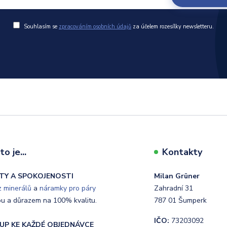
Souhlasím se
zpracováním osobních údajů
za účelem rozesílky newsletteru.
o je...
Kontakty
TY A SPOKOJENOSTI
Milan Grüner
 minerálů
a
náramky pro páry
Zahradní 31
ou a důrazem na 100% kvalitu.
787 01 Šumperk
IČO:
73203092
UP KE KAŽDÉ OBJEDNÁVCE