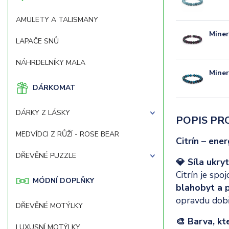
AMULETY A TALISMANY
Mine
LAPAČE SNŮ
NÁHRDELNÍKY MALA
Mine
DÁRKOMAT
DÁRKY Z LÁSKY
POPIS PR
MEDVÍDCI Z RŮŽÍ - ROSE BEAR
Citrín – ener
DŘEVĚNÉ PUZZLE
💎 Síla ukry
Citrín je spo
MÓDNÍ DOPLŇKY
blahobyt a p
opravdu dobř
DŘEVĚNÉ MOTÝLKY
🎨 Barva, kt
LUXUSNÍ MOTÝLKY