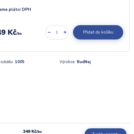
sme plátci DPH
49 Kč
Přidat do košíku
/
ks
roduktu:
1005
Výrobce:
BudNej
349 Kč
/
ks