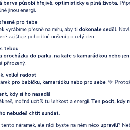
á barva působí hřejivě, optimisticky a plná života.
Přip
ě jinou energii.
 přesně pro tebe
k vyrábíme přesně na míru, aby ti
dokonale seděl
. Nav
teré zajišťuje pohodlné nošení po celý den.
 s tebou
a procházku do parku, na kafe s kamarádkou nebo jen
 přirozený.
k, velká radost
dárek
pro babičku, kamarádku nebo pro sebe
. 💛 Protož
t, kdy si ho nasadíš
ékneš, možná ucítíš tu lehkost a energii.
Ten pocit, kdy m
ho nebudeš chtít sundat.
s tento náramek, ale rádi byste na něm něco
upravili
? Ne