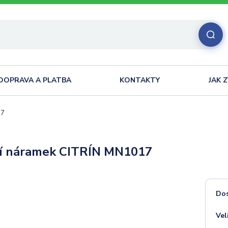
DOPRAVA A PLATBA
KONTAKTY
JAK 
17
í náramek CITRÍN MN1017
Do
Vel