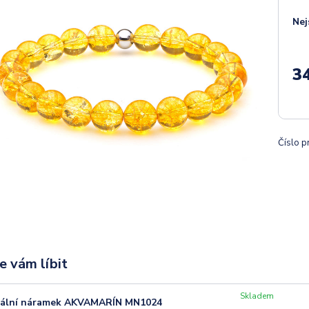
Nej
3
Číslo p
e vám líbit
Skladem
rální náramek AKVAMARÍN MN1024