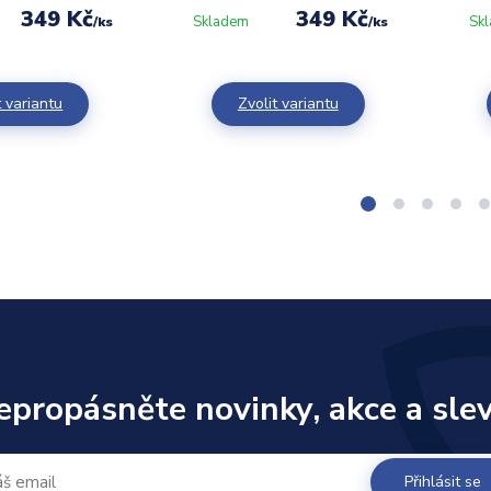
349 Kč
349 Kč
Skladem
Sk
/
ks
/
ks
t variantu
Zvolit variantu
epropásněte novinky, akce a slev
Přihlásit se