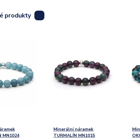
lé produkty
8
náramek
Minerální náramek
Min
 MN1024
TURMALÍN MN1015
OK