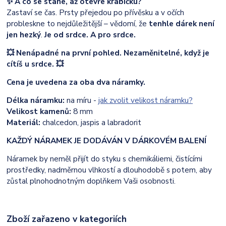
✨ A co se stane, až otevře krabičku?
Zastaví se čas. Prsty přejedou po přívěsku a v očích
probleskne to nejdůležitější – vědomí, že
tenhle dárek není
jen hezký
.
Je od srdce. A pro srdce.
💥 Nenápadné na první pohled. Nezaměnitelné, když je
cítíš u srdce. 💥
Cena je uvedena za oba dva náramky.
Délka náramku:
na míru -
jak zvolit velikost náramku?
Velikost kamenů:
8 mm
Materiál:
chalcedon, jaspis a labradorit
KAŽDÝ NÁRAMEK JE DODÁVÁN V DÁRKOVÉM BALENÍ
Náramek by neměl přijít do styku s chemikáliemi, čistícími
prostředky, nadměrnou vlhkostí a dlouhodobě s potem, aby
zůstal plnohodnotným doplňkem Vaši osobnosti.
Zboží zařazeno v kategoriích