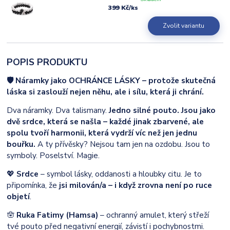
399 Kč
/
ks
Zvolit variantu
POPIS PRODUKTU
🛡️ Náramky jako OCHRÁNCE LÁSKY – protože skutečná
láska si zaslouží nejen něhu, ale i sílu, která ji chrání.
Dva náramky. Dva talismany.
Jedno silné pouto. Jsou jako
dvě srdce, která se našla – každé jinak zbarvené, ale
spolu tvoří harmonii, která vydrží víc než jen jednu
bouřku.
A ty přívěsky? Nejsou tam jen na ozdobu. Jsou to
symboly. Poselství. Magie.
💖
Srdce
– symbol lásky, oddanosti a hloubky citu. Je to
připomínka, že
jsi milován/a – i když zrovna není po ruce
objetí
.
🪬
Ruka Fatimy (Hamsa)
– ochranný amulet, který střeží
tvé pouto před negativní energií, závistí i pochybnostmi.