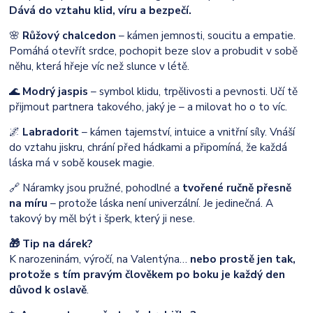
Dává do vztahu klid, víru a bezpečí.
🌸
Růžový chalcedon
– kámen jemnosti, soucitu a empatie.
Pomáhá otevřít srdce, pochopit beze slov a probudit v sobě
něhu, která hřeje víc než slunce v létě.
🌊
Modrý jaspis
– symbol klidu, trpělivosti a pevnosti. Učí tě
přijmout partnera takového, jaký je – a milovat ho o to víc.
🌌
Labradorit
– kámen tajemství, intuice a vnitřní síly. Vnáší
do vztahu jiskru, chrání před hádkami a připomíná, že každá
láska má v sobě kousek magie.
🔗 Náramky jsou pružné, pohodlné a
tvořené ručně přesně
na míru
– protože láska není univerzální. Je jedinečná. A
takový by měl být i šperk, který ji nese.
🎁 Tip na dárek?
K narozeninám, výročí, na Valentýna…
nebo prostě jen tak,
protože s tím pravým člověkem po boku je každý den
důvod k oslavě
.