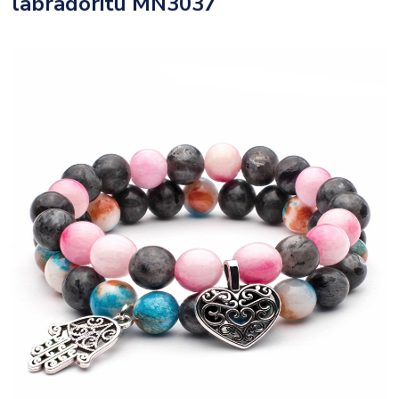
labradoritu MN3037