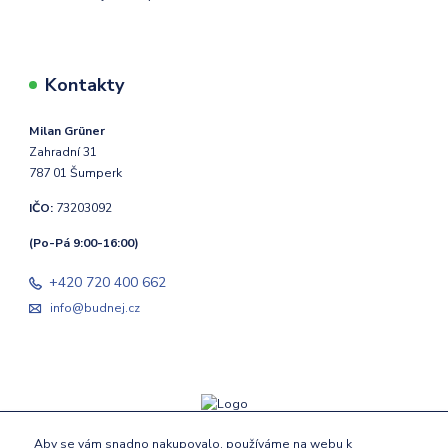
Kontakty
Milan Grüner
Zahradní 31
787 01 Šumperk
IČO:
73203092
(Po-Pá 9:00-16:00)
+420 720 400 662
info@budnej.cz
Aby se vám snadno nakupovalo, používáme na webu k