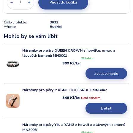
Přidat do košíku
Číslo produktu:
3033
Výrobce:
BudNej
Mohlo by se vám líbit
Náramky pro páry QUEEN CROWN z howlitu, onyxu a
lávových kamenů MN3001
Skladem
399 Kč
/
ks
Zvolit variantu
Náramky pro páry MAGNETICKÉ SRDCE MN3067
349 Kč
Není skladem
/
ks
Detail
Náramky pro páry YIN a YANG z howlitu a lávových kamenů
MN3008
Skladem