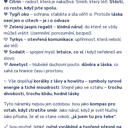
🧡
Citrín
– radost, která je nakažlivá. Smích, který léčí.
Štěstí,
co roste, když jste spolu.
🤎
Tygří oko
– ochrana, stabilita a síla věřit si. Protože
láska
není jen o citech – je i o odvaze
.
💚
Zelený jaspis regalit
–
klidná náruč
, do které se vždy
můžeš vrátit. Uzemnění, porozumění, bezpečí.
🩵
Tyrkys
–
otevřená komunikace
, upřímnost, která nebolí,
ale léčí.
💙
Sodalit
– spojení myslí.
Intuice, co ví
, i když neřekneš ani
slovo.
💜
Ametyst
– hluboké duchovní pouto,
důvěra a láska
, co
sahá za hranice času i prostoru.
✨ Vše doplňují
korálky z lávy a howlitu
–
symboly syrové
energie a tiché moudrosti
. Stejně jako ve vztahu –
trochu
divokosti, trochu klidu, hodně lásky
.
Tyto náramky nejsou jen ozdobou. Jsou jako
kompas pro
vztah, když ztratíte směr
. Jako náruč, když je svět hlučný.
Jako přísaha, že ať se stane cokoli,
„já jsem tu pro tebe“
.
🔗 Jsou pružné, lehké,
ručně vyráběné a tvořené přesně na