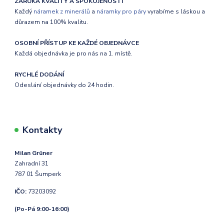
ZÁRUKA KVALITY A SPOKOJENOSTI
Každý
náramek z minerálů
a
náramky pro páry
vyrabíme s láskou a
důrazem na 100% kvalitu.
OSOBNÍ PŘÍSTUP KE KAŽDÉ OBJEDNÁVCE
Každá objednávka je pro nás na 1. místě.
RYCHLÉ DODÁNÍ
Odeslání objednávky do 24 hodin.
Kontakty
Milan Grüner
Zahradní 31
787 01 Šumperk
IČO:
73203092
(Po-Pá 9:00-16:00)