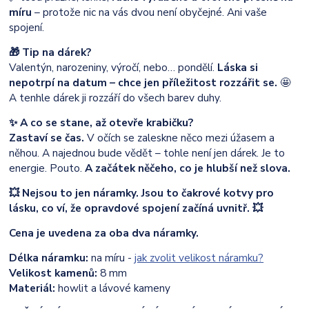
míru
– protože nic na vás dvou není obyčejné. Ani vaše
spojení.
🎁 Tip na dárek?
Valentýn, narozeniny, výročí, nebo… pondělí.
Láska si
nepotrpí na datum – chce jen příležitost rozzářit se.
🤩
A tenhle dárek ji rozzáří do všech barev duhy.
✨ A co se stane, až otevře krabičku?
Zastaví se čas.
V očích se zaleskne něco mezi úžasem a
něhou. A najednou bude vědět – tohle není jen dárek. Je to
energie. Pouto.
A začátek něčeho, co je hlubší než slova.
💥 Nejsou to jen náramky. Jsou to čakrové kotvy pro
lásku, co ví, že opravdové spojení začíná uvnitř. 💥
Cena je uvedena za oba dva náramky.
Délka náramku:
na míru -
jak zvolit velikost náramku?
Velikost kamenů:
8 mm
Materiál:
howlit a lávové kameny