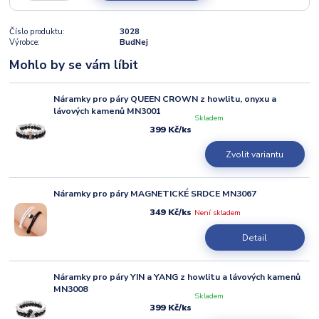
Číslo produktu:
3028
Výrobce:
BudNej
Mohlo by se vám líbit
Náramky pro páry QUEEN CROWN z howlitu, onyxu a
lávových kamenů MN3001
Skladem
399 Kč
/
ks
Zvolit variantu
Náramky pro páry MAGNETICKÉ SRDCE MN3067
349 Kč
Není skladem
/
ks
Detail
Náramky pro páry YIN a YANG z howlitu a lávových kamenů
MN3008
Skladem
399 Kč
/
ks