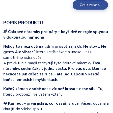
Zvolit variantu
POPIS PRODUKTU
🌈 Čakrové náramky pro páry – když dvě energie splynou
v dokonalou harmonii
Někdy to mezi dvěma lidmi prostě zajiskří. Ne slovy. Ne
gesty.
Ale vibrací
, kterou cítíš někde hluboko – až u
samotného jádra duše.
A právě tuhle magii zachycují tyto čakrové náramky.
Dva
náramky, sedm čaker, jedna cesta. Pro vás dva, kteří se
nechcete jen držet za ruce – ale ladit spolu v každé
buňce, emocích i myšlenkách.
Každý kámen v sobě nese víc než krásu – nese sílu.
Tu,
kterou probouzí i ve vašem vztahu:
❤️
Karneol
–
první jiskra, co rozzáří srdce
. Vášeň, odvaha a
chuť jít do všeho spolu.