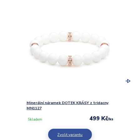
Minerální náramek DOTEK KRÁSY z tridacny
Minerá
MN1127
MN111
499 Kč
/
ks
Skladem
Sklad
Zvolit variantu