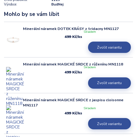
Výrobce:
BudNej
Mohlo by se vám líbit
Minerální náramek DOTEK KRÁSY z tridacny MN1127
Skladem
499 Kč
/
ks
Zvolit variantu
Minerální náramek MAGICKÉ SRDCE z růženínu MN1118
Skladem
499 Kč
/
ks
Zvolit variantu
Minerální náramek MAGICKÉ SRDCE z jaspisu cloisonne
MN1117
Skladem
499 Kč
/
ks
Zvolit variantu