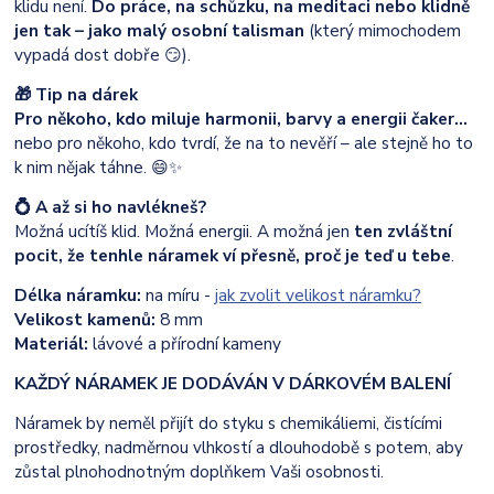
klidu není.
Do práce, na schůzku, na meditaci nebo klidně
jen tak – jako malý osobní talisman
(který mimochodem
vypadá dost dobře 😏).
🎁 Tip na dárek
Pro někoho, kdo miluje harmonii, barvy a energii čaker…
nebo pro někoho, kdo tvrdí, že na to nevěří – ale stejně ho to
k nim nějak táhne. 😄✨
💍 A až si ho navlékneš?
Možná ucítíš klid. Možná energii. A možná jen
ten zvláštní
pocit, že tenhle náramek ví přesně, proč je teď u tebe
.
Délka náramku:
na míru -
jak zvolit velikost náramku?
Velikost kamenů:
8 mm
Materiál:
lávové a přírodní kameny
KAŽDÝ NÁRAMEK JE DODÁVÁN V DÁRKOVÉM BALENÍ
Náramek by neměl přijít do styku s chemikáliemi, čistícími
prostředky, nadměrnou vlhkostí a dlouhodobě s potem, aby
zůstal plnohodnotným doplňkem Vaši osobnosti.