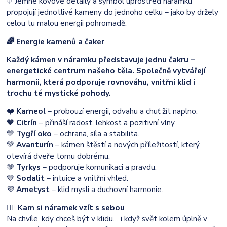
✨ Jemné kovové detaily a symbol uprostřed náramku
propojují jednotlivé kameny do jednoho celku – jako by držely
celou tu malou energii pohromadě.
🌈 Energie kamenů a čaker
Každý kámen v náramku představuje jednu čakru –
energetické centrum našeho těla. Společně vytvářejí
harmonii, která podporuje rovnováhu, vnitřní klid i
trochu té mystické pohody.
❤️
Karneol
– probouzí energii, odvahu a chuť žít naplno.
🧡
Citrín
– přináší radost, lehkost a pozitivní vlny.
💛
Tygří oko
– ochrana, síla a stabilita.
💚
Avanturín
– kámen štěstí a nových příležitostí, který
otevírá dveře tomu dobrému.
🩵
Tyrkys
– podporuje komunikaci a pravdu.
💙
Sodalit
– intuice a vnitřní vhled.
💜
Ametyst
– klid mysli a duchovní harmonie.
🧘‍♀️ Kam si náramek vzít s sebou
Na chvíle, kdy chceš být v klidu… i když svět kolem úplně v