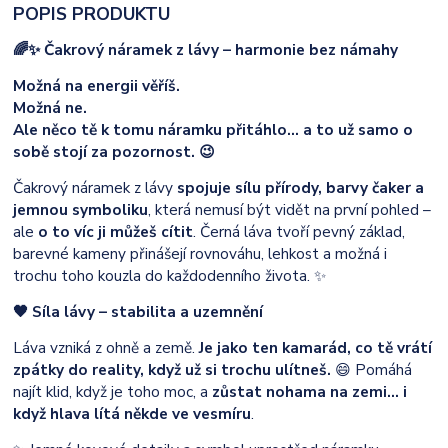
POPIS PRODUKTU
🌈✨ Čakrový náramek z lávy – harmonie bez námahy
Možná na energii věříš.
Možná ne.
Ale něco tě k tomu náramku přitáhlo… a to už samo o
sobě stojí za pozornost. 😉
Čakrový náramek z lávy
spojuje sílu přírody, barvy čaker a
jemnou symboliku
, která nemusí být vidět na první pohled –
ale
o to víc ji můžeš cítit
. Černá láva tvoří pevný základ,
barevné kameny přinášejí rovnováhu, lehkost a možná i
trochu toho kouzla do každodenního života. ✨
🖤 Síla lávy – stabilita a uzemnění
Láva vzniká z ohně a země.
Je jako ten kamarád, co tě vrátí
zpátky do reality, když už si trochu ulítneš.
😄 Pomáhá
najít klid, když je toho moc, a
zůstat nohama na zemi… i
když hlava lítá někde ve vesmíru
.