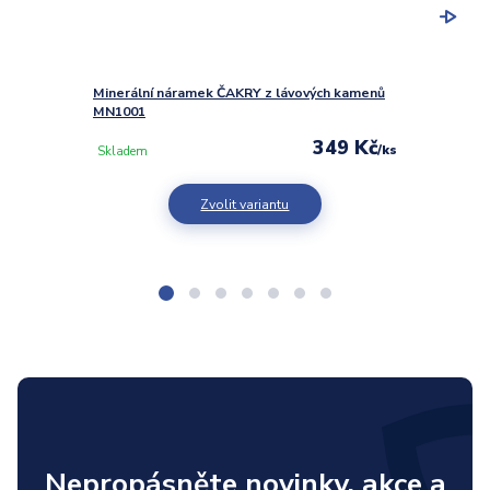
Minerální náramek ČAKRY z lávových kamenů
Minerá
MN1001
lávový
349 Kč
/
ks
Skladem
Sklad
Zvolit variantu
Nepropásněte novinky, akce a