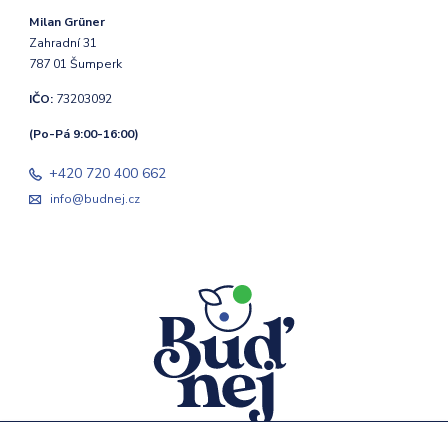
Milan Grüner
Zahradní 31
787 01 Šumperk
IČO:
73203092
(Po-Pá 9:00-16:00)
+420 720 400 662
info@budnej.cz