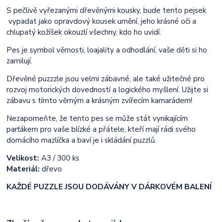
S pečlivě vyřezanými dřevěnými kousky, bude tento pejsek
vypadat jako opravdový kousek umění, jeho krásné oči a
chlupatý kožíšek okouzlí všechny, kdo ho uvidí.
Pes je symbol věrnosti, loajality a odhodlání, vaše děti si ho
zamilují.
Dřevěné puzzzle jsou velmi zábavné, ale také užitečné pro
rozvoj motorických dovedností a logického myšlení. Užijte si
zábavu s tímto věrným a krásným zvířecím kamarádem!
Nezapomeňte, že tento pes se může stát vynikajícím
parťákem pro vaše blízké a přátele, kteří mají rádi svého
domácího mazlíčka a baví je i skládání puzzlů.
Velikost:
A3 / 300 ks
Materiál:
dřevo
KAŽDÉ PUZZLE JSOU DODÁVÁNY V DÁRKOVÉM BALENÍ