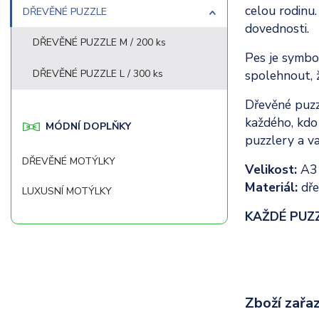
celou rodinu.
DŘEVĚNÉ PUZZLE
dovednosti.
DŘEVĚNÉ PUZZLE M / 200 ks
Pes je symbol
spolehnout, ž
DŘEVĚNÉ PUZZLE L / 300 ks
Dřevěné puzzl
každého, kdo
MÓDNÍ DOPLŇKY
puzzlery a va
DŘEVĚNÉ MOTÝLKY
Velikost:
A3 
Materiál:
dře
LUXUSNÍ MOTÝLKY
KAŽDÉ PUZ
Zboží zařaz