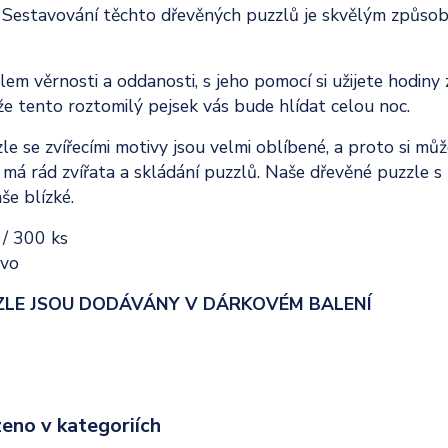
 Sestavování těchto dřevěných puzzlů je skvělým způsobe
em věrnosti a oddanosti, s jeho pomocí si užijete hodiny
e tento roztomilý pejsek vás bude hlídat celou noc.
e se zvířecími motivy jsou velmi oblíbené, a proto si může
 má rád zvířata a skládání puzzlů. Naše dřevěné puzzle 
še blízké.
/ 300 ks
vo
ZLE JSOU DODÁVÁNY V DÁRKOVÉM BALENÍ
eno v kategoriích