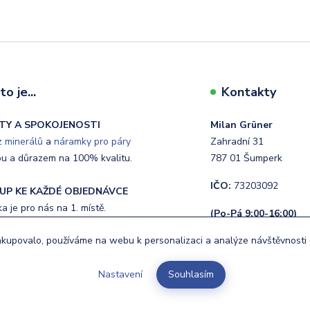
o je...
Kontakty
TY A SPOKOJENOSTI
Milan Grüner
 minerálů
a
náramky pro páry
Zahradní 31
ou a důrazem na 100% kvalitu.
787 01 Šumperk
IČO:
73203092
UP KE KAŽDÉ OBJEDNÁVCE
 je pro nás na 1. místě.
(Po-Pá 9:00-16:00)
upovalo, používáme na webu k personalizaci a analýze návštěvnosti 
NÍ
+420 720 400 662
ávky do 24 hodin.
info@budnej.cz
Nastavení
Souhlasím