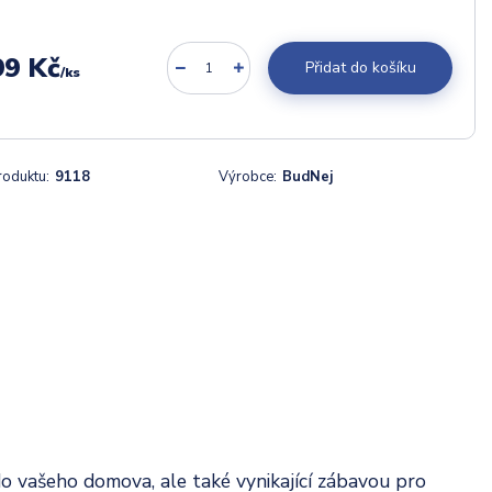
99 Kč
Přidat do košíku
/
ks
roduktu:
9118
Výrobce:
BudNej
o vašeho domova, ale také vynikající zábavou pro