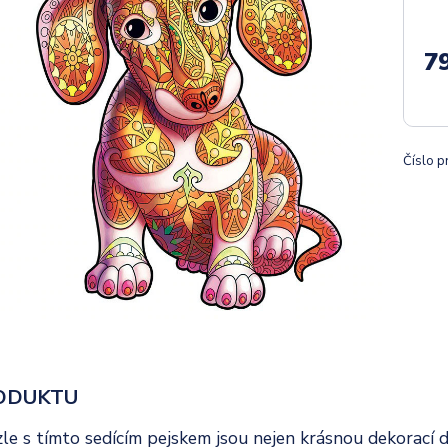
7
Číslo p
ODUKTU
le s tímto sedícím pejskem jsou nejen krásnou dekorací d