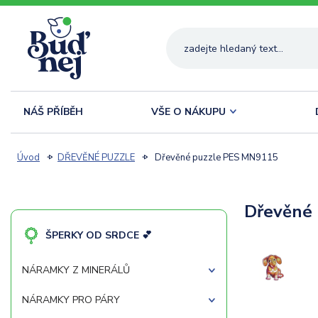
NÁŠ PŘÍBĚH
VŠE O NÁKUPU
Úvod
DŘEVĚNÉ PUZZLE
Dřevěné puzzle PES MN9115
Dřevěné
ŠPERKY OD SRDCE 💕
NÁRAMKY Z MINERÁLŮ
NÁRAMKY PRO PÁRY