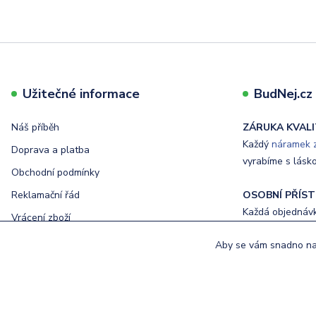
Užitečné informace
BudNej.cz t
Náš příběh
ZÁRUKA KVALI
Každý
náramek z
Doprava a platba
vyrabíme s lásk
Obchodní podmínky
Reklamační řád
OSOBNÍ PŘÍST
Každá objednávka
Vrácení zboží
Ochrana osobních údajů
Aby se vám snadno nak
RYCHLÉ DODÁ
Kontakty
Odeslání objedn