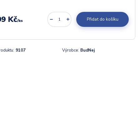
99 Kč
Přidat do košíku
/
ks
roduktu:
9107
Výrobce:
BudNej