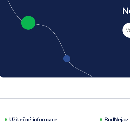
N
Užitečné informace
BudNej.cz t