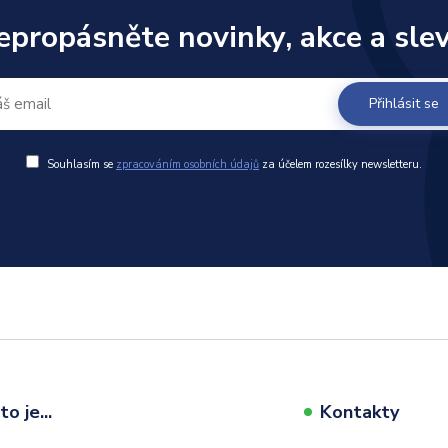
epropásněte novinky, akce a slev
Přihlásit se
Souhlasím se
zpracováním osobních údajů
za účelem rozesílky newsletteru.
o je...
Kontakty