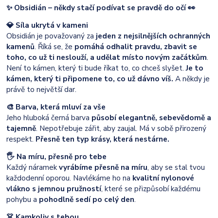
✨
Obsidián – někdy stačí podívat se pravdě do očí 👀
💎 Síla ukrytá v kameni
Obsidián je považovaný za
jeden z nejsilnějších ochranných
kamenů
. Říká se, že
pomáhá odhalit pravdu, zbavit se
toho, co už ti neslouží, a udělat místo novým začátkům
.
Není to kámen, který ti bude říkat to, co chceš slyšet.
Je to
kámen, který ti připomene to, co už dávno víš.
A někdy je
právě to největší dar.
🎨 Barva, která mluví za vše
Jeho hluboká černá barva
působí elegantně, sebevědomě a
tajemně
. Nepotřebuje zářit, aby zaujal. Má v sobě přirozený
respekt.
Přesně ten typ krásy, která nestárne.
🖐️ Na míru, přesně pro tebe
Každý náramek
vyrábíme přesně na míru
, aby se stal tvou
každodenní oporou. Navlékáme ho na
kvalitní nylonové
vlákno s jemnou pružností
, které se přizpůsobí každému
pohybu a
pohodlně sedí po celý den
.
👗 Kamkoliv s tebou