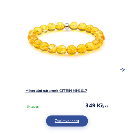
Minerální náramek CITRÍN MN1017
Minerá
349 Kč
/
ks
Skladem
Sklad
Zvolit variantu