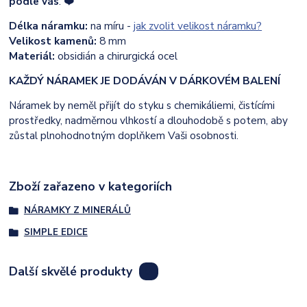
podle vás
. ❤️
Délka náramku:
na míru -
jak zvolit velikost náramku?
Velikost kamenů:
8 mm
Materiál:
obsidián a chirurgická ocel
KAŽDÝ NÁRAMEK JE DODÁVÁN V DÁRKOVÉM BALENÍ
Náramek by neměl přijít do styku s chemikáliemi, čistícími
prostředky, nadměrnou vlhkostí a dlouhodobě s potem, aby
zůstal plnohodnotným doplňkem Vaši osobnosti.
Zboží zařazeno v kategoriích
NÁRAMKY Z MINERÁLŮ
SIMPLE EDICE
Další skvělé produkty
8