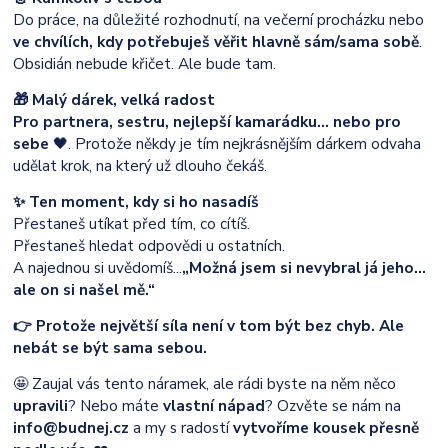
Do práce, na důležité rozhodnutí, na večerní procházku nebo
ve chvílích, kdy potřebuješ věřit hlavně sám/sama sobě
.
Obsidián nebude křičet. Ale bude tam.
🎁 Malý dárek, velká radost
Pro partnera, sestru, nejlepší kamarádku… nebo pro
sebe
🖤. Protože někdy je tím nejkrásnějším dárkem odvaha
udělat krok, na který už dlouho čekáš.
✨ Ten moment, kdy si ho nasadíš
Přestaneš utíkat před tím, co cítíš.
Přestaneš hledat odpovědi u ostatních.
A najednou si uvědomíš...
„Možná jsem si nevybral já jeho…
ale on si našel mě.“
👉 Protože největší síla není v tom být bez chyb. Ale
nebát se být sama sebou.
🤩 Zaujal vás tento náramek, ale rádi byste na něm něco
upravili
? Nebo máte
vlastní nápad
? Ozvěte se nám na
info@budnej.cz
a my s radostí
vytvoříme kousek přesně