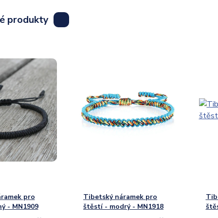
lé produkty
8
áramek pro
Tibetský náramek pro
Tib
rný - MN1909
štěstí - modrý - MN1918
ště