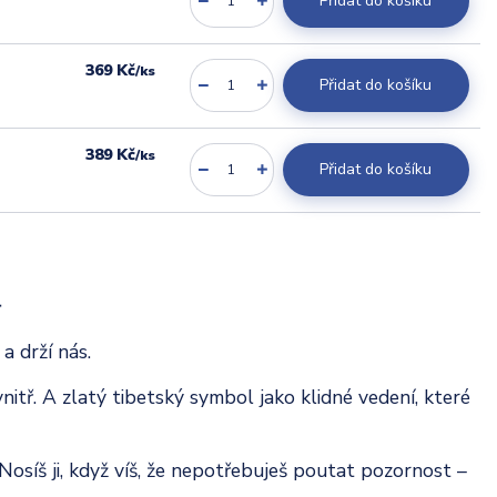
Přidat do košíku
369 Kč
/
ks
Přidat do košíku
389 Kč
/
ks
Přidat do košíku

a drží nás.
itř. A zlatý tibetský symbol jako klidné vedení, které
Nosíš ji, když víš, že nepotřebuješ poutat pozornost –