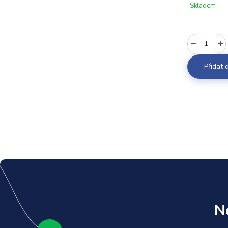
Skladem
Přidat 
N