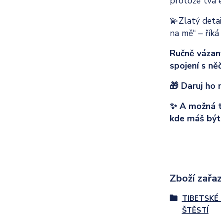
protože tvá e
💫Zlatý detai
na mě“ – říká
Ručně vázaný,
spojení s ně
🎁 Daruj ho 
✨ A možná tě
kde máš být
Zboží zařaz
TIBETSKÉ
ŠTĚSTÍ