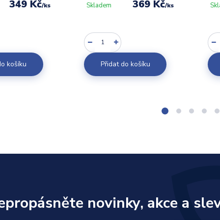
349 Kč
369 Kč
Skladem
Sk
/
ks
/
ks
do košíku
Přidat do košíku
epropásněte novinky, akce a slev