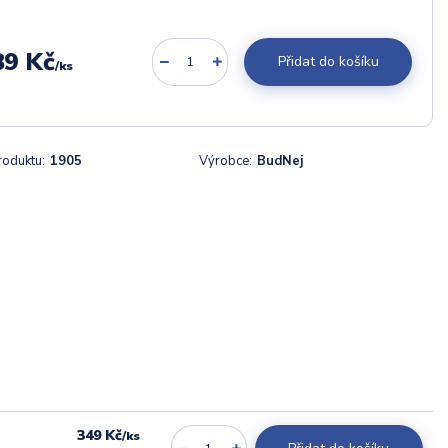
89 Kč
Přidat do košíku
/
ks
roduktu:
1905
Výrobce:
BudNej
349 Kč
/
ks