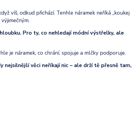
 když víš, odkud přichází. Tenhle náramek neříká „koukej
á výjimečným.
 hloubku. Pro ty, co nehledají módní výstřelky, ale
hle je náramek, co chrání, spojuje a mlčky podporuje.
ejsilnější věci neříkají nic – ale drží tě přesně tam,