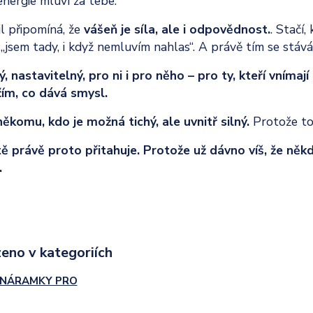
nergie mluví za tebe.
l připomíná, že
vášeň je síla, ale i odpovědnost.
. Stačí,
 „jsem tady, i když nemluvím nahlas“. A právě tím se stáv
 nastavitelný, pro ni i pro něho – pro ty, kteří vnímají
čím, co dává smysl.
někomu, kdo je možná tichý, ale uvnitř silný.
Protože to
 právě proto přitahuje. Protože už dávno víš, že někdy n
.
eno v kategoriích
 NÁRAMKY PRO