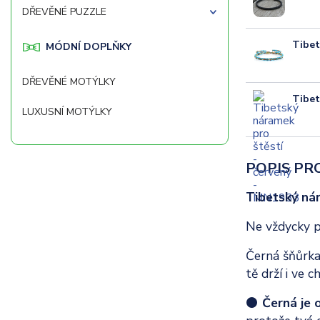
DŘEVĚNÉ PUZZLE
Tibet
MÓDNÍ DOPLŇKY
DŘEVĚNÉ MOTÝLKY
Tibet
LUXUSNÍ MOTÝLKY
POPIS PR
Tibetský nár
Ne vždycky po
Černá šňůrka 
tě drží i ve 
⚫
Černá je o