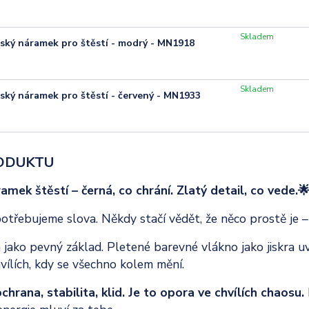
Skladem
ský náramek pro štěstí - modrý - MN1918
Skladem
ský náramek pro štěstí - červený - MN1933
ODUKTU
amek štěstí – černá, co chrání. Zlatý detail, co vede.
třebujeme slova. Někdy stačí vědět, že něco prostě je – 
jako pevný základ. Pletené barevné vlákno jako jiskra uvn
chvílích, kdy se všechno kolem mění.
chrana, stabilita, klid. Je to opora ve chvílích chaosu.