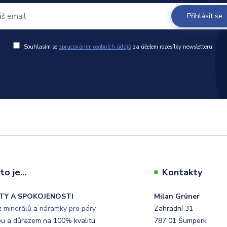
Přihlásit se
Souhlasím se
zpracováním osobních údajů
za účelem rozesílky newsletteru.
o je...
Kontakty
TY A SPOKOJENOSTI
Milan Grüner
 minerálů
a
náramky pro páry
Zahradní 31
ou a důrazem na 100% kvalitu.
787 01 Šumperk