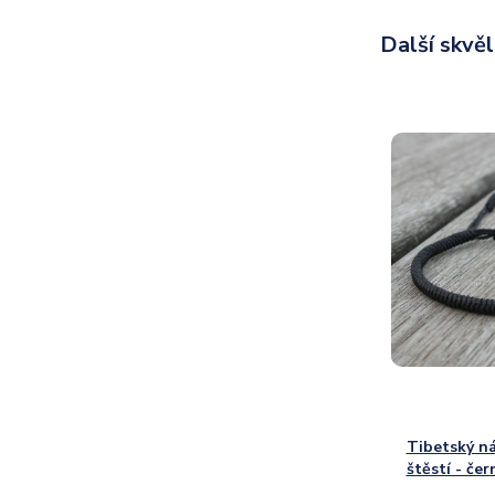
Další skvě
Tibetský n
štěstí - če