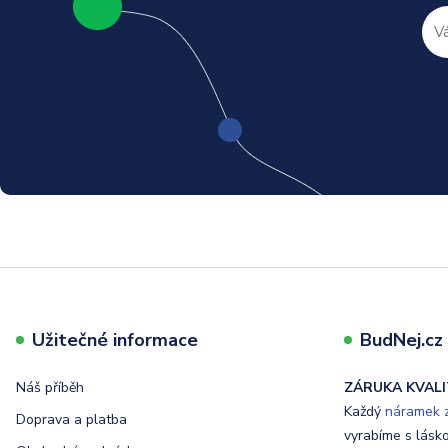
Užitečné informace
BudNej.cz t
Náš příběh
ZÁRUKA KVALI
Každý
náramek z
Doprava a platba
vyrabíme s lásk