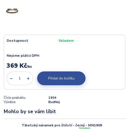
Dostupnost
Skladem
Nejsme plátci DPH
369 Kč
/
ks
Přidat do košíku
Číslo produktu:
1904
Výrobce:
BudNej
Mohlo by se vám líbit
Tibetský náramek pro štěstí - černý - MN1909
Skladem