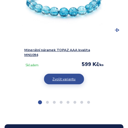
Minerální náramek TOPAZ AAA kvalita
Minerá
MN1094
MN110
599 Kč
/
ks
Skladem
Sklad
Zvolit variantu