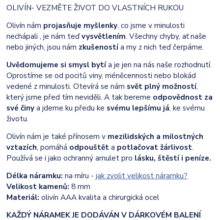
OLIVÍN- VEZMĚTE ŽIVOT DO VLASTNÍCH RUKOU
Olivín nám
projasňuje myšlenky
, co jsme v minulosti
nechápali , je nám teď
vysvětlením
. Všechny chyby, ať naše
nebo jiných, jsou nám
zkušeností
a my z nich teď čerpáme.
Uvědomujeme si smysl bytí
a je jen na nás naše rozhodnutí.
Oprostíme se od pocitů viny, méněcennosti nebo blokád
vedené z minulosti. Otevírá se nám
svět plný možností
,
který jsme před tím neviděli. A tak bereme
odpovědnost za
své činy
a jdeme ku předu ke
svému lepšímu já
, ke svému
životu.
Olivín nám je také přínosem v
mezilidských a milostných
vztazích
, pomáhá
odpouštět
a
potlačovat žárlivost
.
Používá se i jako ochranný amulet pro
lásku, štěstí i peníze.
Délka náramku:
na míru -
jak zvolit velikost náramku?
Velikost kamenů:
8 mm
Materiál:
olivín AAA kvalita a chirurgická ocel
KAŽDÝ NÁRAMEK JE DODÁVÁN V DÁRKOVÉM BALENÍ