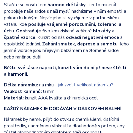
Staňte se nositelem
harmonické lásky
. Tento minerál
propojuje naše srdce s naší myslí, nacházíme v něm empatii a
pokoru k druhým. Nejvíc jeho sil využijeme v partnerském
vztahu, kde
posiluje vzájemné porozumění, toleranci a
úctu
.
Odstraňuje
životem získané veškeré
blokády
a
špatné vzorce
. Kunzit od nás
odvádí negativní emoce
a
egoistické jednání.
Zahání smutek, deprese a samotu
. Jeho
jemné vibrace jsou hřejivým balzámem na zlomené srdce
nebo raněnou duši.
Běžte své lásce naproti, kunzit vám do ní přinese štěstí
a harmonii.
Délka náramku:
na míru -
jak zvolit velikost náramku?
Velikost kamenů:
8 mm
Materiál:
kunzit AAA kvalita a chirurgická ocel
KAŽDÝ NÁRAMEK JE DODÁVÁN V DÁRKOVÉM BALENÍ
Náramek by neměl přijít do styku s chemikáliemi, čistícími
prostředky, nadměrnou vlhkostí a dlouhodobě s potem, aby
zůstal plnohodnotným doplňkem Vaši osobnosti