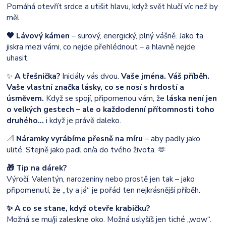
Pomáhá otevřít srdce a utišit hlavu, když svět hlučí víc než by
měl.
🖤 Lávový kámen
– surový, energický, plný vášně. Jako ta
jiskra mezi vámi, co nejde přehlédnout – a hlavně nejde
uhasit.
✨
A třešnička?
Iniciály vás dvou.
Vaše jména. Váš příběh.
Vaše vlastní značka lásky, co se nosí s hrdostí a
úsměvem.
Když se spojí, připomenou vám, že
láska není jen
o velkých gestech – ale o každodenní přítomnosti toho
druhého…
i když je právě daleko.
📐
Náramky vyrábíme přesně na míru
– aby padly jako
ulité. Stejně jako padl on/a do tvého života. 🫶
🎁 Tip na dárek?
Výročí, Valentýn, narozeniny nebo prostě jen tak – jako
připomenutí, že „ty a já“ je pořád ten nejkrásnější příběh.
✨ A co se stane, když otevře krabičku?
Možná se mu/ji zaleskne oko. Možná uslyšíš jen tiché „wow“.