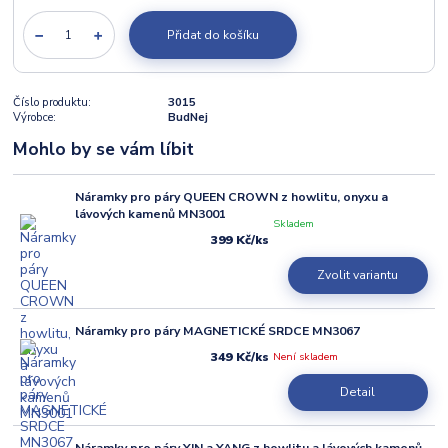
Přidat do košíku
Číslo produktu:
3015
Výrobce:
BudNej
Mohlo by se vám líbit
Náramky pro páry QUEEN CROWN z howlitu, onyxu a
lávových kamenů MN3001
Skladem
399 Kč
/
ks
Zvolit variantu
Náramky pro páry MAGNETICKÉ SRDCE MN3067
349 Kč
Není skladem
/
ks
Detail
Náramky pro páry YIN a YANG z howlitu a lávových kamenů