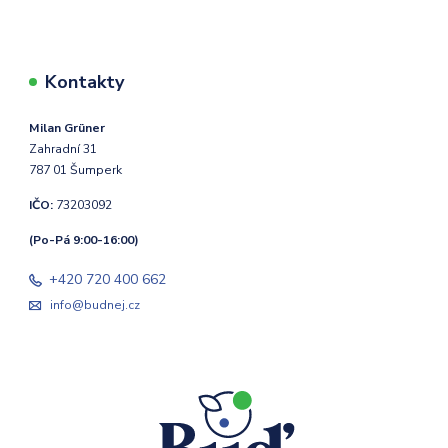
Kontakty
Milan Grüner
Zahradní 31
787 01 Šumperk
IČO:
73203092
(Po-Pá 9:00-16:00)
+420 720 400 662
info@budnej.cz