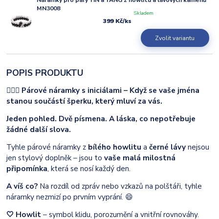
MN3008
Skladem
399 Kč
/
ks
Zvolit variantu
POPIS PRODUKTU
👩‍❤️‍👨 Párové náramky s iniciálami – Když se vaše jména
stanou součástí šperku, který mluví za vás.
Jeden pohled. Dvě písmena. A láska, co nepotřebuje
žádné další slova.
Tyhle párové náramky z
bílého howlitu
a
černé lávy
nejsou
jen stylový doplněk – jsou to
vaše malá milostná
připomínka
, která se nosí každý den.
A víš co?
Na rozdíl od zpráv nebo vzkazů na polštáři, tyhle
náramky nezmizí po prvním vyprání. 😄
🤍 Howlit
– symbol klidu, porozumění a vnitřní rovnováhy.