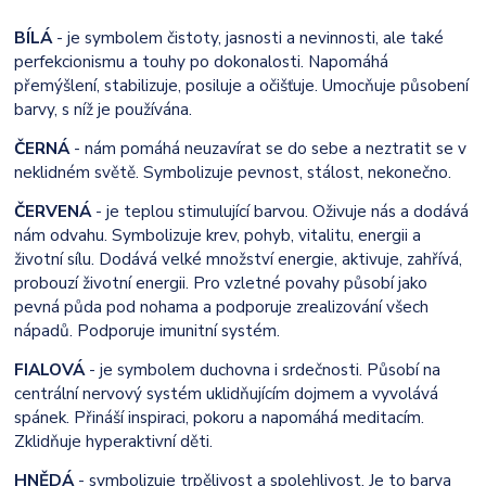
BÍLÁ
- je symbolem čistoty, jasnosti a nevinnosti, ale také
perfekcionismu a touhy po dokonalosti. Napomáhá
přemýšlení, stabilizuje, posiluje a očišťuje. Umocňuje působení
barvy, s níž je používána.
ČERNÁ
- nám pomáhá neuzavírat se do sebe a neztratit se v
neklidném světě. Symbolizuje pevnost, stálost, nekonečno.
ČERVENÁ
- je teplou stimulující barvou. Oživuje nás a dodává
nám odvahu. Symbolizuje krev, pohyb, vitalitu, energii a
životní sílu. Dodává velké množství energie, aktivuje, zahřívá,
probouzí životní energii. Pro vzletné povahy působí jako
pevná půda pod nohama a podporuje zrealizování všech
nápadů. Podporuje imunitní systém.
FIALOVÁ
- je symbolem duchovna i srdečnosti. Působí na
centrální nervový systém uklidňujícím dojmem a vyvolává
spánek. Přináší inspiraci, pokoru a napomáhá meditacím.
Zklidňuje hyperaktivní děti.
HNĚDÁ
- symbolizuje trpělivost a spolehlivost. Je to barva