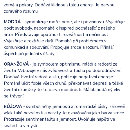
země a pokory. Dodává klidnou stálou energii. Je barvou
zdravého rozumu.
MODRÁ
- symbolizuje moře, nebe, ale i povinnosti. Vyjadřuje
pocit svobody, napomáhá k inspiraci pocházející z našeho
nitra. Představuje opatrnost, rozvážnost a nečinnost.
Vyjasňuje a rozšiřuje duši. Pomáhá při problémech v
komunikaci a sdělování. Propojuje srdce a rozum. Přináší
úspěch při jednání s úřady.
ORANŽOVÁ
- je symbolem optimismu, mládí a radosti ze
života. Vzbuzuje v nás zvědavost a touhu po dobrodružství.
Dodává životní radost a sílu, pohlcuje negativní energie.
Pomáhá léčit fobie všech druhů, překonávat depresi a těžké
životní okamžiky. Je to barva moudrosti. Má blahodárný vliv
na trávení.
RŮŽOVÁ
- symbol něhy, jemnosti a romantické lásky, zároveň
však také nezralosti a naivity. Je označována jako barva srdce.
Prozrazuje sentimentalitu a jemnost. Uvolňuje napětí ve
svalech a v mysli.