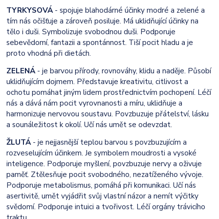
TYRKYSOVÁ
- spojuje blahodárné účinky modré a zelené a
tím nás očišťuje a zároveň posiluje. Má uklidňující účinky na
tělo i duši. Symbolizuje svobodnou duši. Podporuje
sebevědomí, fantazii a spontánnost. Tiší pocit hladu a je
proto vhodná při dietách.
ZELENÁ
- je barvou přírody, rovnováhy, klidu a naděje. Působí
uklidňujícím dojmem. Představuje kreativitu, citlivost a
ochotu pomáhat jiným lidem prostřednictvím pochopení. Léčí
nás a dává nám pocit vyrovnanosti a míru, uklidňuje a
harmonizuje nervovou soustavu. Povzbuzuje přátelství, lásku
a sounáležitost k okolí. Učí nás umět se odevzdat.
ŽLUTÁ
- je nejjasnější teplou barvou s povzbuzujícím a
rozveselujícím účinkem. Je symbolem moudrosti a vysoké
inteligence. Podporuje myšlení, povzbuzuje nervy a oživuje
paměť. Ztělesňuje pocit svobodného, nezatíženého vývoje.
Podporuje metabolismus, pomáhá při komunikaci. Učí nás
asertivitě, umět vyjádřit svůj vlastní názor a nemít výčitky
svědomí. Podporuje intuici a tvořivost. Léčí orgány trávicího
traktu.