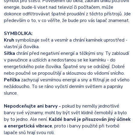
symbol pro štěstí. Pověšením do okna, zabrání úniku pozitivní
energie, bude-li viset nad televizí či počítačem, může
dokonce odfiltrovávat špatné proudění z těchto přístrojů. Jde
především o to, v co věříte, že bude pro vás lapač znamenat.
SYMBOLIKA:
Kruh
symbolizuje svět a vesmír a chrání kamínek uprostřed -
vlastní já člověka.
Síťka
chrání před negativní energií a těžkými sny. Ty zabloudí
v pavučince a uzlících a nedostanou se ke kamínku - do
energetického pole člověka. Špatné sny se odrážejí. Dobré
nebo poučné se propouštějí a sklouznou do vědomí snícího.
Peříčka
zachycují vesmírnou energii a sny a filtrují je od všeho
nežádoucího. To se ráno vyčistí denním světlem a paprsky
slunce.
Nepodceňujte ani barvy -
pokud by neměly jednotlivé
barvy své významy, mohl by být svět klidně černobílý a bylo
by to jedno. Ale není.
Každé barvě je přisuzován jiný účinek
a energetická vibrace
, proto i barvy použité při tvorbě
lapače snů hrají svou roli.