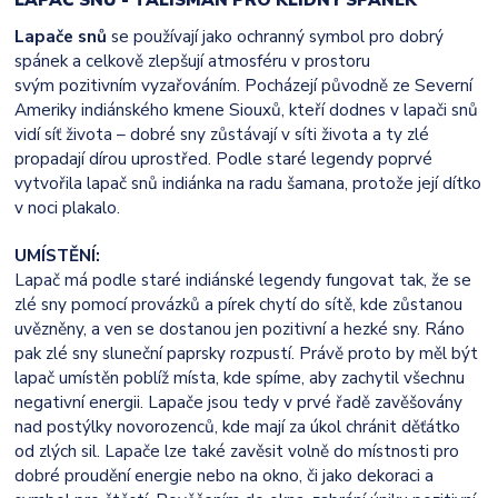
Lapače snů
se používají jako ochranný symbol pro dobrý
spánek a celkově zlepšují atmosféru v prostoru
svým pozitivním vyzařováním. Pocházejí původně ze Severní
Ameriky indiánského kmene Siouxů, kteří dodnes v lapači snů
vidí síť života – dobré sny zůstávají v síti života a ty zlé
propadají dírou uprostřed. Podle staré legendy poprvé
vytvořila lapač snů indiánka na radu šamana, protože její dítko
v noci plakalo.
UMÍSTĚNÍ:
Lapač má podle staré indiánské legendy fungovat tak, že se
zlé sny pomocí provázků a pírek chytí do sítě, kde zůstanou
uvězněny, a ven se dostanou jen pozitivní a hezké sny. Ráno
pak zlé sny sluneční paprsky rozpustí. Právě proto by měl být
lapač umístěn poblíž místa, kde spíme, aby zachytil všechnu
negativní energii. Lapače jsou tedy v prvé řadě zavěšovány
nad postýlky novorozenců, kde mají za úkol chránit děťátko
od zlých sil. Lapače lze také zavěsit volně do místnosti pro
dobré proudění energie nebo na okno, či jako dekoraci a