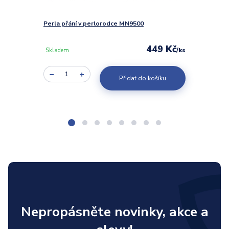
Perla přání v perlorodce MN9500
Lampa 
449 Kč
/
ks
Skladem
Sklad
Přidat do košíku
Nepropásněte novinky, akce a