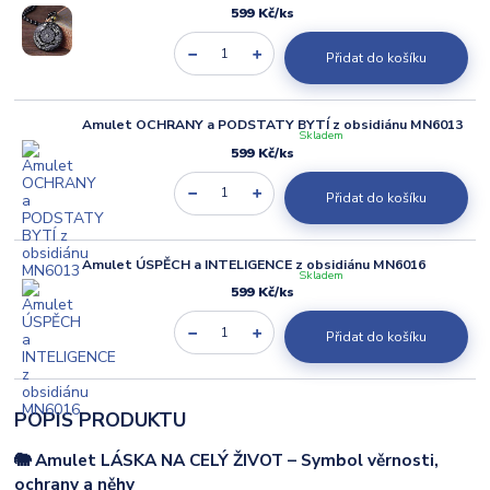
599 Kč
/
ks
Přidat do košíku
Amulet OCHRANY a PODSTATY BYTÍ z obsidiánu MN6013
Skladem
599 Kč
/
ks
Přidat do košíku
Amulet ÚSPĚCH a INTELIGENCE z obsidiánu MN6016
Skladem
599 Kč
/
ks
Přidat do košíku
POPIS PRODUKTU
🐘 Amulet LÁSKA NA CELÝ ŽIVOT – Symbol věrnosti,
ochrany a něhy