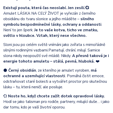
Existují pouta, která čas neoslabí. Jen zesílí.💞
Amulet LÁSKA NA CELÝ ŽIVOT je vyřezán z černého
obsidiánu do tvaru slonice a jejího mláděte –
silného
symbolu bezpodmínečné lásky, ochrany a oddanosti
.
Není to jen šperk.
Je to vaše kotva, ticho ve zmatku,
světlo v hloubce. Vztah, který nese všechno.
Sloni jsou po celém světě vnímáni jako zvířata s mimořádně
silnými rodinnými vazbami.
Pamatují, chrání, milují. Samice
slona nikdy neopouští své mládě. Nikdy.
A přesně taková je i
energie tohoto amuletu – stálá, pevná, hluboká.
❤️
🌑
Černý obsidián
, ze kterého je amulet vyroben,
má
ochranné a uzemňující vlastnosti
. Pomáhá čistit emoce,
odstraňovat staré bolesti a vytvářet prostor pro skutečnou
lásku – tu, která neničí, ale posiluje.
💞
Noste ho, když chcete zažít dotek opravdové lásky.
Hodí se jako talisman pro rodiče, partnery, milující duše… i jako
dar tomu, kdo je vaší životní oporou.