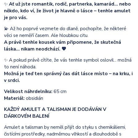
✨
Ať už jste romantik, rodič, partnerka, kamarád… nebo
někdo, kdo ví, že život je hlavně o lásce – tenhle amulet
je pro vás.
💫 Až ho poprvé vezmete do dlaně, pochopíte, že některé
věci se neměří časem. Ale hloubkou citu.
A právě tenhle kousek vám připomene, že skutečná
láska… nikam neodchází. 💖
✨ A pokud právě cítíte, že vás tenhle symbol oslovil... možná
to není náhoda.
Možná je teď ten správný čas dát lásce místo – na krku, i
v srdci.
Velikost náhrdelníku:
65 cm
Materiál:
obsidián
KAŽDÝ AMULET A TALISMAN JE DODÁVÁN V
DÁRKOVÉM BALENÍ
Amulet a talisman by neměl přijít do styku s chemikáliemi,
čistícími prostředky, nadměrnou vlhkostí a dlouhodobě s