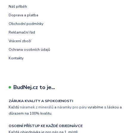
Náš příběh
Doprava a platba
Obchodní podmínky
Reklamační řád
Vrácení zboží
Ochrana osobních údajů
Kontakty
BudNej.cz to je...
ZÁRUKA KVALITY A SPOKOJENOSTI
Každý
náramek z minerálů
a
náramky pro páry
vyrabíme s láskou a
důrazem na 100% kvalitu.
OSOBNÍ PŘÍSTUP KE KAŽDÉ OBJEDNÁVCE
Každá objednávka je pro nás na 1. místě.