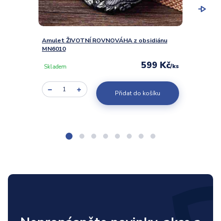
Amulet ŽIVOTNÍ ROVNOVÁHA z obsidiánu
Amule
MN6010
obsidi
599 Kč
/
ks
Skladem
Sklad
Přidat do košíku