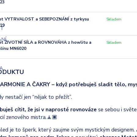
23
et VYTRVALOST a SEBEPOZNÁNÍ z tyrkysu
Skladem
19
t ŽIVOTNÍ SÍLA a ROVNOVÁHA z howlitu a
Skladem
línu MN6020
ODUKTU
ARMONIE A ČAKRY – když potřebuješ sladit tělo, mysl
 nestačí jen “nějak to přežít”.
buješ cítit, že jsi v naprosté rovnováze
se sebou i světe
cií zenového mistra.🧘🏿
led je to šperk, který zaujme svým mystickým designem.