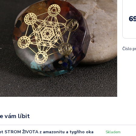
6
Číslo p
e vám líbit
t STROM ŽIVOTA z amazonitu a tygřího oka
Skladem