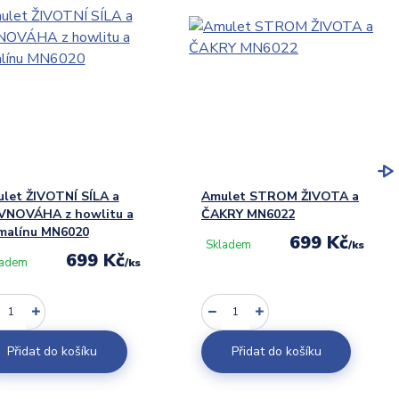
let ŽIVOTNÍ SÍLA a
Amulet STROM ŽIVOTA a
NOVÁHA z howlitu a
ČAKRY MN6022
malínu MN6020
699 Kč
Skladem
/
ks
699 Kč
ladem
/
ks
Přidat do košíku
Přidat do košíku