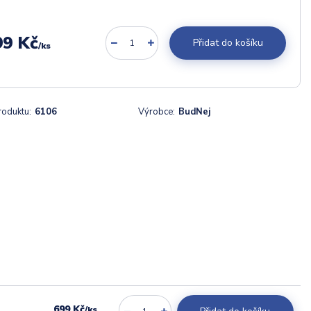
99 Kč
Přidat do košíku
/
ks
roduktu:
6106
Výrobce:
BudNej
699 Kč
/
ks