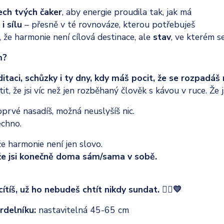
ech tvých čaker
, aby energie proudila tak, jak má
 i sílu
– přesně v té rovnováze, kterou potřebuješ
 že harmonie není cílová destinace, ale
stav
, ve kterém se
m?
itaci, schůzky i ty dny, kdy máš pocit, že se rozpadáš 
tit, že jsi víc než jen rozběhaný člověk s kávou v ruce. Že 
prvé nasadíš, možná neuslyšíš nic.
echno.
e harmonie není jen slovo.
 že jsi konečně doma sám/sama v sobě.
ítíš, už ho nebudeš chtít nikdy sundat. 🧘‍♀️💛
rdelníku:
nastavitelná 45-65 cm