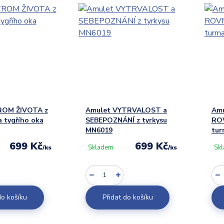
ROM ŽIVOTA z
Amulet VYTRVALOST a
Amu
 tygřího oka
SEBEPOZNÁNÍ z tyrkysu
ROV
MN6019
tur
699 Kč
699 Kč
Skladem
Sk
/
ks
/
ks
do košíku
Přidat do košíku