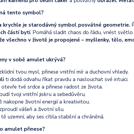
dm kamenů pro sedm čaker
a posvátný
obrazec Metat
ná tento symbol?
 krychle je starodávný symbol posvátné geometrie.
Ř
ch částí bytí
. Pomáhá sladit chaos do řádu, vnést světlo 
že všechno v životě je propojené – myšlenky, tělo, emo
eny v sobě amulet ukrývá?
klidní tvou mysl, přinese vnitřní mír a duchovní vhledy.
uli
ti dodá odvahu říkat pravdu a naslouchat své intuici.
n
otevře tvé srdce a přinese radost ze života.
udí tvoji vnitřní jiskru a sebedůvěru.
ě nakopne životní energií a kreativitou.
zproudí vášeň a životní sílu.
o
tě uzemní, aby ses cítila stabilní a chráněná.
to amulet přinese?