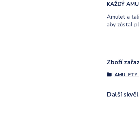
KAŽDÝ AMU
Amulet a tali
aby zůstal p
Zboží zařaz
AMULETY 
Další skvě