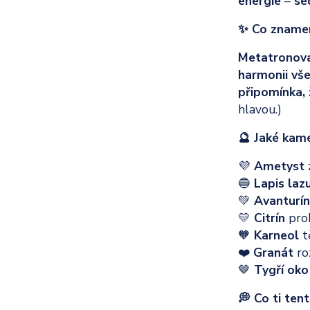
energie
–
se
✨ Co zname
Metatronova
harmonii vše
připomínka, 
hlavou.)
🔮 Jaké kam
💜
Ametyst
z
🔵
Lapis laz
💚
Avanturí
💛
Citrín
prob
🧡
Karneol
t
❤️
Granát
ro
🤎
Tygří ok
💭 Co ti ten