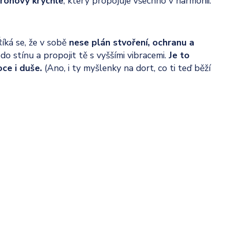
ronovy krychle
, který propojuje všechno v harmonii.
íká se, že v sobě
nese plán stvoření, ochranu a
do stínu a propojit tě s vyššími vibracemi.
Je to
ce i duše.
(Ano, i ty myšlenky na dort, co ti teď běží