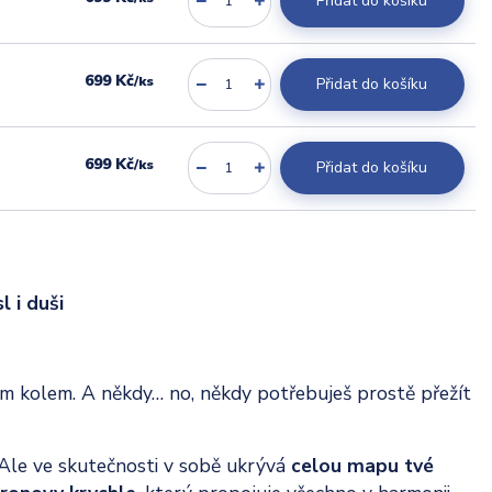
Přidat do košíku
699 Kč
/
ks
Přidat do košíku
699 Kč
/
ks
Přidat do košíku
 i duši
m kolem. A někdy… no, někdy potřebuješ prostě přežít
 Ale ve skutečnosti v sobě ukrývá
celou mapu tvé