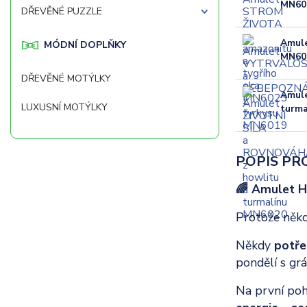
MN60
DŘEVĚNÉ PUZZLE
Amul
MÓDNÍ DOPLŇKY
MN60
DŘEVĚNÉ MOTÝLKY
Amule
LUXUSNÍ MOTÝLKY
turma
POPIS PR
🌈 Amulet H
Protože někdy
Někdy
potře
pondělí s grá
Na první poh