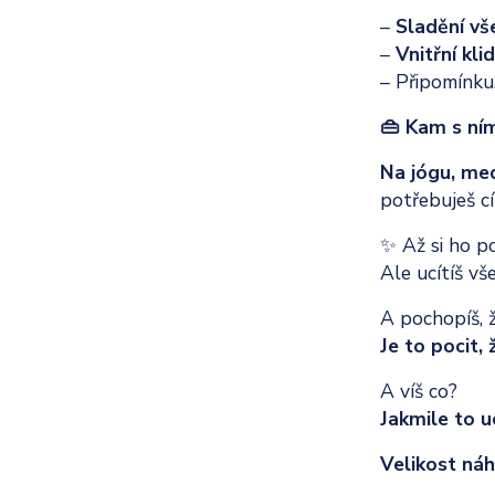
–
Sladění vš
–
Vnitřní klid
– Připomínku,
👜 Kam s ní
Na jógu, med
potřebuješ cí
✨ Až si ho po
Ale ucítíš vš
A pochopíš, ž
Je to pocit,
A víš co?
Jakmile to uc
Velikost náh